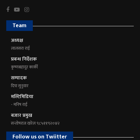
Team
अध्यक्ष
लालसरा राई
प्रबन्ध निर्देशक
कृष्णबहादुर कार्की
सम्पादक
दिपा सुनुवार
मल्टिमिडिया
- मनिष राई
बजार प्रमुख
सन्तोषराज खरेल ९८५११९२०४२
Follow us on Twiitter