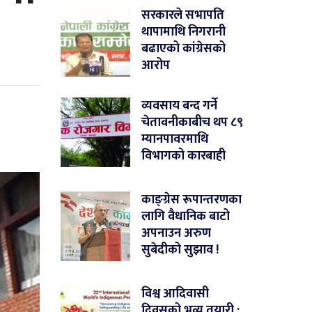
सरकारले सभापति
थापामाथि निगरानी
बढाएको कांग्रेसको
आरोप
व्यवसाय बन्द गर्ने
चेतावनीकाबीच थप ८९
म्यानपावरमाथि
विभागको कारबाही
काङ्ग्रेस रूपान्तरणका
लागि वैधानिक बाटो
अपनाउन अरुण
सुबेदीको सुझाव !
विश्व आदिवासी
दिवसको भव्य तयारी :