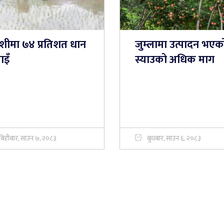
शीमा ७४ प्रतिशत धान
जुम्लामा उत्पादन भएक
ाइँ
स्याउको अधिक माग
बिहीबार, साउन ७, २०८३
बुधबार, साउन ६, २०८३