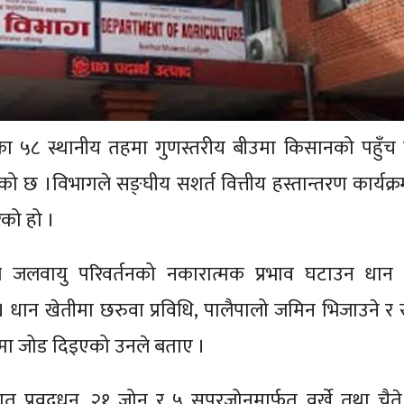
ाका ५८ स्थानीय तहमा गुणस्तरीय बीउमा किसानको पहुँच व
ेको छ ।विभागले सङ्घीय सशर्त वित्तीय हस्तान्तरण कार्यक्र
रेको हो ।
लले जलवायु परिवर्तनको नकारात्मक प्रभाव घटाउन धान
धान खेतीमा छरुवा प्रविधि, पालैपालो जमिन भिजाउने र 
ारमा जोड दिइएको उनले बताए ।
जात प्रवद्र्धन, २१ जोन र ५ सुपरजोनमार्फत वर्खे तथा चैत