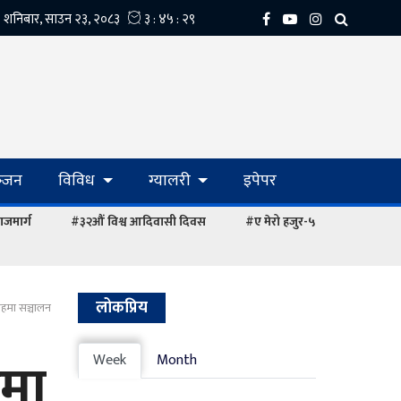
्‍जन
विविध
ग्यालरी
इपेपर
ाजमार्ग
#३२औं विश्व आदिवासी दिवस
#ए मेरो हजुर-५
लोकप्रिय
तहमा सञ्चालन
हमा
Week
Month