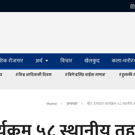
ेशिक रोजगार
अर्थ
विचार
खेलकुद
कला-मनोरञ
ंघ
#विश्व आदिवासी दिवस
#बिगेन्द्रसिंह वाईबा तामाङ
#हुलाकी र
Home
समाचार
बीउ उत्पादन कार्यक्रम ५८ स्थानीय 
्यक्रम ५८ स्थानीय त