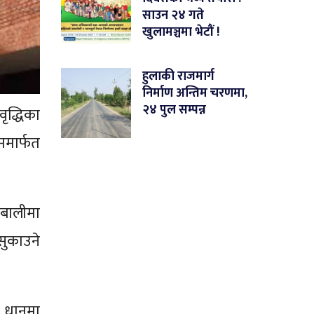
साउन २४ गते
खुलामञ्चमा भेटौं !
हुलाकी राजमार्ग
निर्माण अन्तिम चरणमा,
२४ पुल सम्पन्न
ृद्धिका
ममार्फत
 बालीमा
सुकाउने
े धानमा