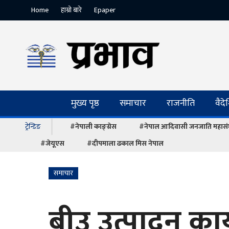
Home
हाम्रो बारे
Epaper
मुख्य पृष्ठ
समाचार
राजनीति
वैद
ट्रेन्डिङ
#नेपाली काङ्ग्रेस
#नेपाल आदिवासी जनजाति महास
#जेयूएस
#दीपमाला ढकाल मिस नेपाल
समाचार
बीउ उत्पादन कार