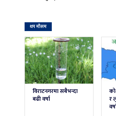
थप माैसम
विराटनगरमा सबैभन्दा
को
बढी वर्षा
र ल
वर्ष