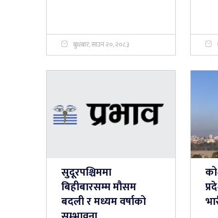
बुधबार, साउन २०, २०८३
सुदूरपश्चिममा
को
बिहीबारसम्म मौसम
प्र
बदली र मध्यम वर्षाको
भार
सम्भावना