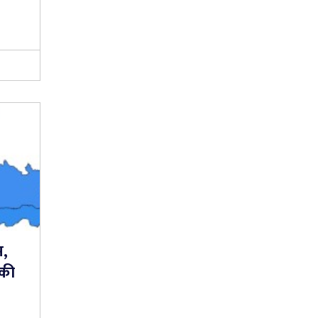
म,
डकी