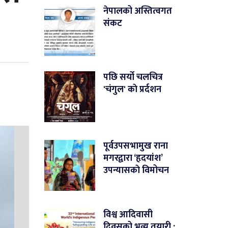
नेपालको अस्तित्वगत
संकट
पछि सर्यो चलचित्र
'चंगुल' काे प्रर्दशन
पूर्वउपसभामुख राना
मगरद्वारा ‘हृदयांश’
उपन्यासकाे विमोचन
विश्व आदिवासी
दिवसको भव्य तयारी :