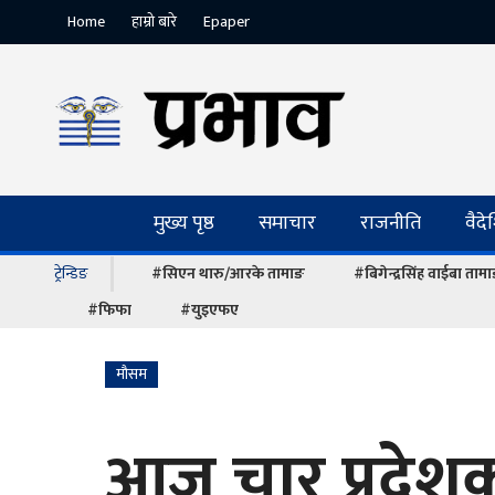
Home
हाम्रो बारे
Epaper
मुख्य पृष्ठ
समाचार
राजनीति
वैद
ट्रेन्डिङ
#सिएन थारु/आरके तामाङ
#बिगेन्द्रसिंह वाईबा ताम
#फिफा
#युइएफए
माैसम
आज चार प्रदेशक