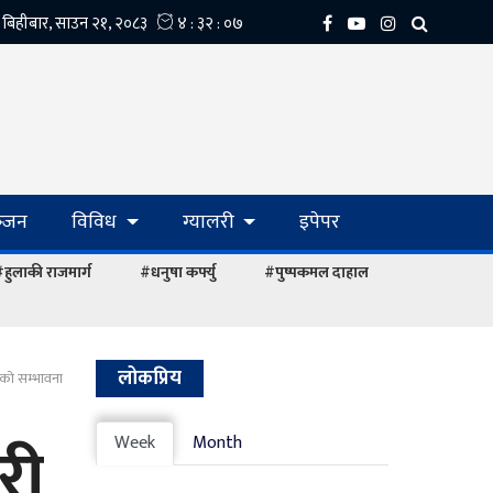
्‍जन
विविध
ग्यालरी
इपेपर
हुलाकी राजमार्ग
#धनुषा कर्फ्यु
#पुष्पकमल दाहाल
लोकप्रिय
ाको सम्भावना
री
Week
Month