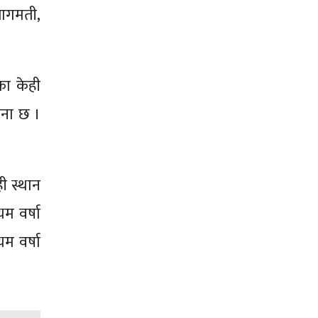
ागमती,
का केही
वना छ ।
ी स्थान
यम वर्षा
म वर्षा