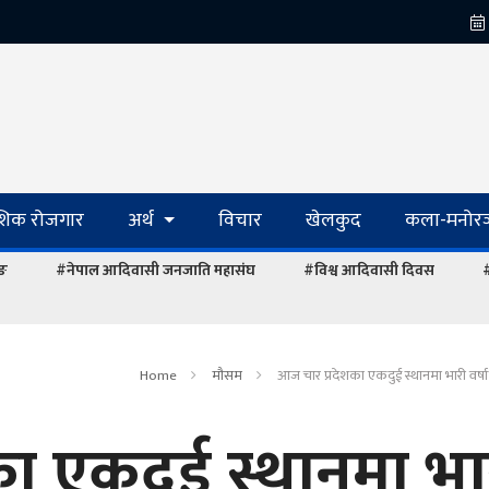
ेशिक रोजगार
अर्थ
विचार
खेलकुद
कला-मनोरञ
ाङ
#नेपाल आदिवासी जनजाति महासंघ
#विश्व आदिवासी दिवस
#
Home
माैसम
आज चार प्रदेशका एकदुई स्थानमा भारी वर्ष
ा एकदुई स्थानमा भा