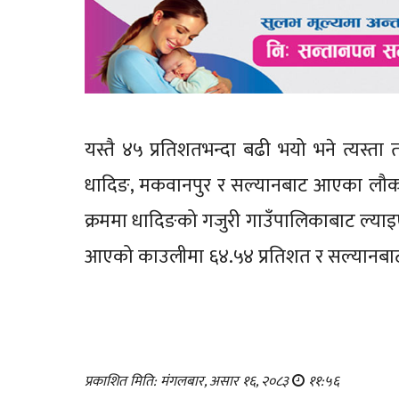
यस्तै ४५ प्रतिशतभन्दा बढी भयो भने त्यस
धादिङ, मकवानपुर र सल्यानबाट आएका लौका
क्रममा धादिङको गजुरी गाउँपालिकाबाट ल्य
आएको काउलीमा ६४.५४ प्रतिशत र सल्यानबाट
प्रकाशित मिति: मंगलबार, असार १६, २०८३
११:५६