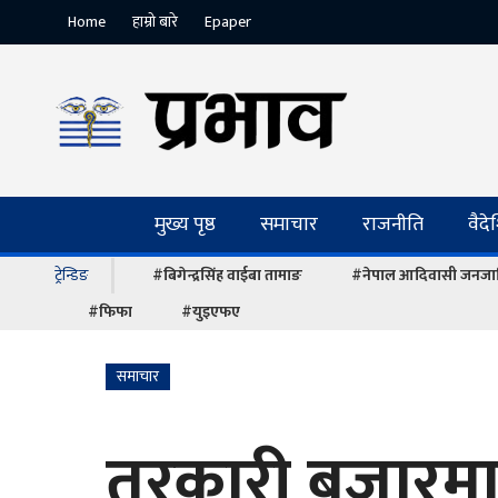
Home
हाम्रो बारे
Epaper
मुख्य पृष्ठ
समाचार
राजनीति
वैद
ट्रेन्डिङ
#बिगेन्द्रसिंह वाईबा तामाङ
#नेपाल आदिवासी जनजात
#फिफा
#युइएफए
समाचार
तरकारी बजारमा 