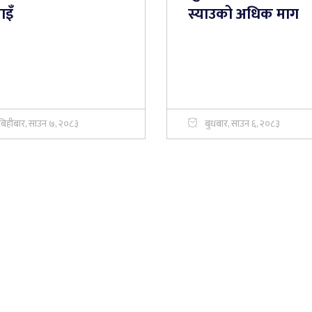
ाइँ
स्याउको अधिक माग
बिहीबार, साउन ७, २०८३
बुधबार, साउन ६, २०८३