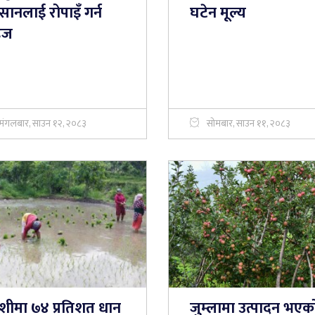
ानलाई रोपाइँ गर्न
घटेन मूल्य
हज
मंगलबार, साउन १२, २०८३
सोमबार, साउन ११, २०८३
शीमा ७४ प्रतिशत धान
जुम्लामा उत्पादन भएक