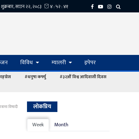
्‍जन
विविध
ग्यालरी
इपेपर
ङ्ग्रेस
#धनुषा कर्फ्यु
#३२औं विश्व आदिवासी दिवस
लोकप्रिय
्रामा विषादी
Week
Month