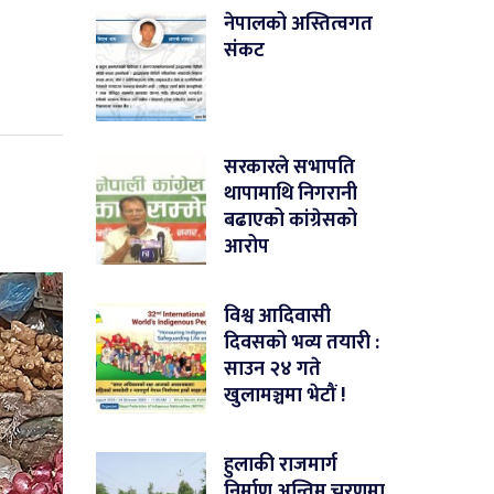
नेपालको अस्तित्वगत
संकट
सरकारले सभापति
थापामाथि निगरानी
बढाएको कांग्रेसको
आरोप
विश्व आदिवासी
दिवसको भव्य तयारी :
साउन २४ गते
खुलामञ्चमा भेटौं !
हुलाकी राजमार्ग
निर्माण अन्तिम चरणमा,