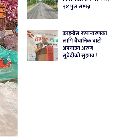
२४ पुल सम्पन्न
काङ्ग्रेस रूपान्तरणका
लागि वैधानिक बाटो
अपनाउन अरुण
सुबेदीको सुझाव !