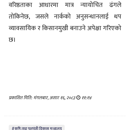
वरिष्ठताका आधारमा मात्र न्यायोचित ढंगले
तोकिनेछ, जसले नार्कको अनुसन्धानलाई थप
व्यावसायिक र किसानमुखी बनाउने अपेक्षा गरिएको
छ।
प्रकाशित मिति: मंगलबार, असार १६, २०८३
११:१४
#कृषि तथा पशुपंछी विकास मन्त्रालय