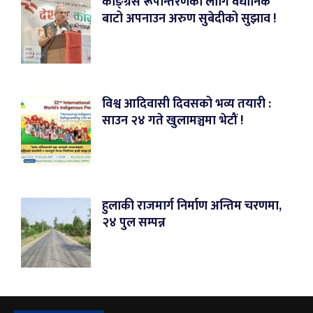
काङ्ग्रेस रूपान्तरणका लागि वैधानिक
बाटो अपनाउन अरुण सुबेदीको सुझाव !
विश्व आदिवासी दिवसको भव्य तयारी :
साउन २४ गते खुलामञ्चमा भेटौं !
हुलाकी राजमार्ग निर्माण अन्तिम चरणमा,
२४ पुल सम्पन्न