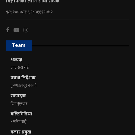
विज्ञापनका लागि सीधा सम्पर्क
९८५१०००८३४, ९८५११९२०४२
Team
अध्यक्ष
लालसरा राई
प्रबन्ध निर्देशक
कृष्णबहादुर कार्की
सम्पादक
दिपा सुनुवार
मल्टिमिडिया
- मनिष राई
बजार प्रमुख