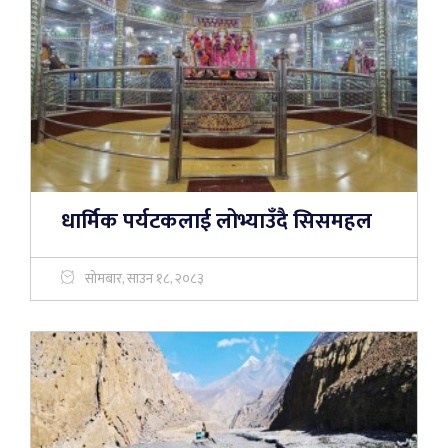
धार्मिक पर्यटकलाई लोभ्याउँदै सिसमहल
सोमबार, साउन १८, २०८३