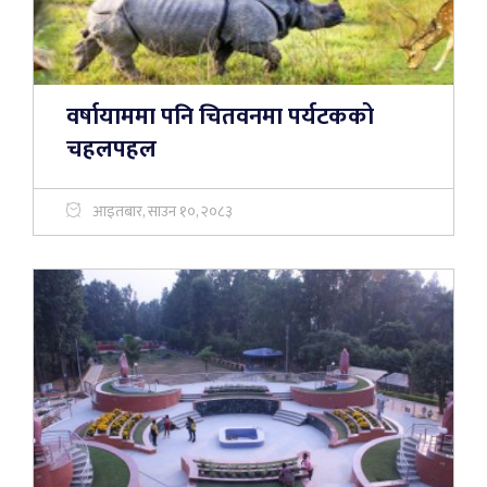
वर्षायाममा पनि चितवनमा पर्यटकको
चहलपहल
आइतबार, साउन १०, २०८३