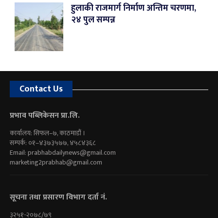
हुलाकी राजमार्ग निर्माण अन्तिम चरणमा,
२४ पुल सम्पन्न
Contact Us
प्रभाव पब्लिकेसन प्रा.लि.
कार्यालय: सिफल–७, काठमाडौं ।
सम्पर्क: ०१–४३७३५७७, ४५८४३६८
Email:
prabhabdailynews@gmail.com
marketing2prabhab@gmail.com
सूचना तथा प्रसारण विभाग दर्ता नं.
३२५१-२०७८/७९