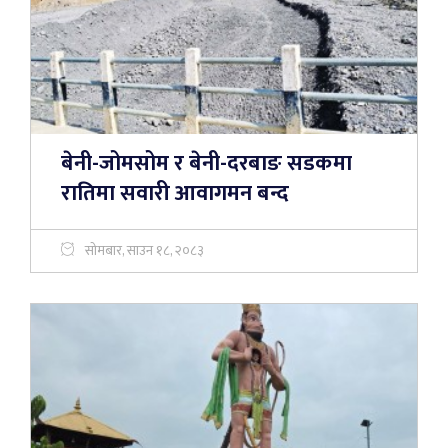
बेनी-जोमसोम र बेनी-दरबाङ सडकमा
रातिमा सवारी आवागमन बन्द
सोमबार, साउन १८, २०८३