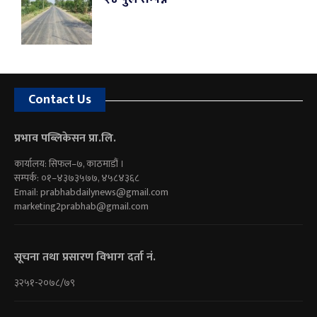
Contact Us
प्रभाव पब्लिकेसन प्रा.लि.
कार्यालय: सिफल–७, काठमाडौं ।
सम्पर्क: ०१–४३७३५७७, ४५८४३६८
Email:
prabhabdailynews@gmail.com
marketing2prabhab@gmail.com
सूचना तथा प्रसारण विभाग दर्ता नं.
३२५१-२०७८/७९