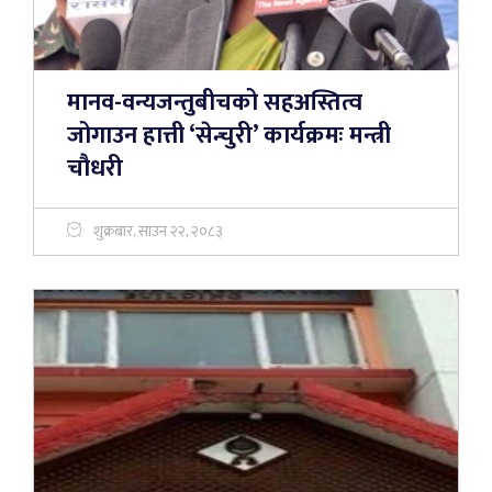
मानव-वन्यजन्तुबीचको सहअस्तित्व
जोगाउन हात्ती ‘सेन्चुरी’ कार्यक्रमः मन्त्री
चौधरी
शुक्रबार, साउन २२, २०८३