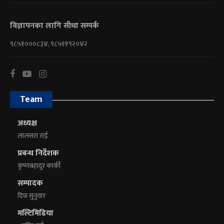
विज्ञापनका लागि सीधा सम्पर्क
९८५१०००८३४, ९८५११९२०४२
Team
अध्यक्ष
लालसरा राई
प्रबन्ध निर्देशक
कृष्णबहादुर कार्की
सम्पादक
दिपा सुनुवार
मल्टिमिडिया