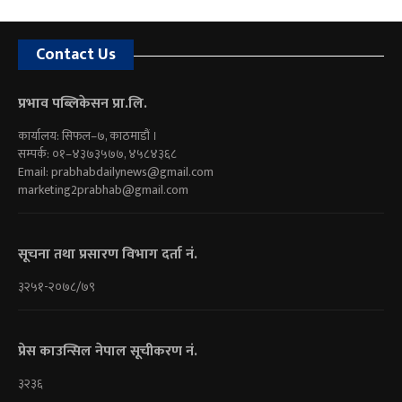
Contact Us
प्रभाव पब्लिकेसन प्रा.लि.
कार्यालय: सिफल–७, काठमाडौं ।
सम्पर्क: ०१–४३७३५७७, ४५८४३६८
Email:
prabhabdailynews@gmail.com
marketing2prabhab@gmail.com
सूचना तथा प्रसारण विभाग दर्ता नं.
३२५१-२०७८/७९
प्रेस काउन्सिल नेपाल सूचीकरण नं.
३२३६