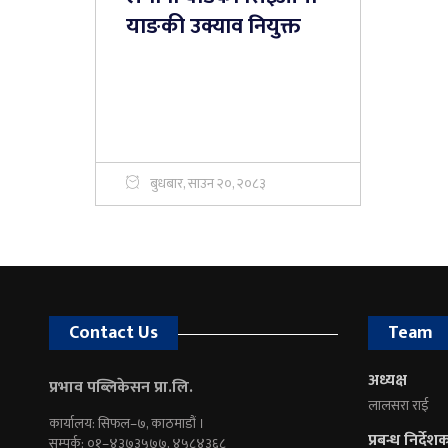
याङकी उक्याव नियुक्त
बुधबार, साउन २०, २०८३
Contact Us
Team
अध्यक्ष
प्रभाव पब्लिकेसन प्रा.लि.
लालसरा राई
कार्यालय: सिफल–७, काठमाडौं ।
प्रबन्ध निर्देश
सम्पर्क: ०१–४३७३५७७, ४५८४३६८