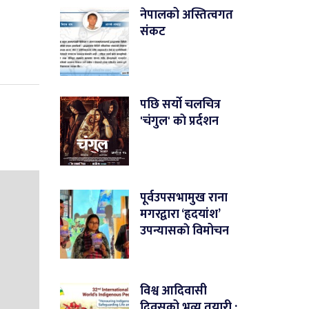
नेपालको अस्तित्वगत
संकट
पछि सर्यो चलचित्र
'चंगुल' काे प्रर्दशन
पूर्वउपसभामुख राना
मगरद्वारा ‘हृदयांश’
उपन्यासकाे विमोचन
विश्व आदिवासी
दिवसको भव्य तयारी :