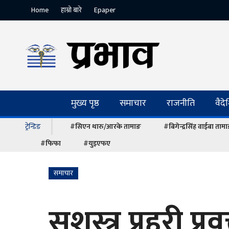
Home
हाम्रो बारे
Epaper
मुख्य पृष्ठ
समाचार
राजनीति
वैद
ट्रेन्डिङ
#सिएन थारु/आरके तामाङ
#बिगेन्द्रसिंह वाईबा ताम
#फिफा
#युइएफए
समाचार
सशस्त्र प्रहरी प्र