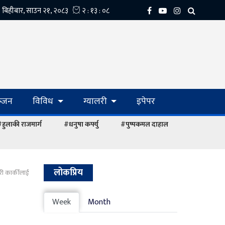
्‍जन
विविध
ग्यालरी
इपेपर
हुलाकी राजमार्ग
#धनुषा कर्फ्यु
#पुष्पकमल दाहाल
लोकप्रिय
वारी कार्कीलाई
Week
Month