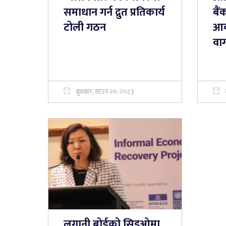
समाधान गर्न द्रुत प्रतिकार्य
बै
टोली गठन
आवश
वाग
बुधबार, साउन २०, २०८३
लगानी बोर्डको सिइओमा