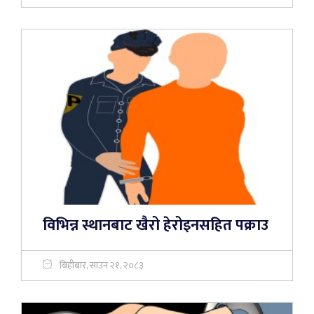
विभिन्न स्थानबाट खैरो हेरोइनसहित पक्राउ
बिहीबार, साउन २१, २०८३