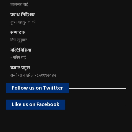
लालसरा राई
प्रबन्ध निर्देशक
कृष्णबहादुर कार्की
सम्पादक
दिपा सुनुवार
मल्टिमिडिया
- मनिष राई
बजार प्रमुख
सन्तोषराज खरेल ९८५११९२०४२
Follow us on Twiitter
Like us on Facebook