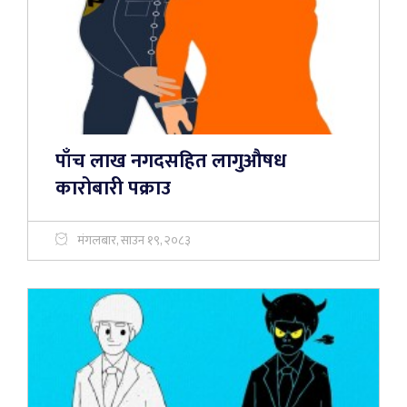
पाँच लाख नगदसहित लागुऔषध
कारोबारी पक्राउ
मंगलबार, साउन १९, २०८३