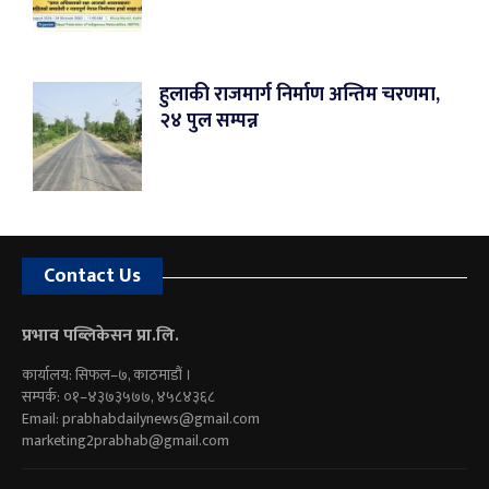
हुलाकी राजमार्ग निर्माण अन्तिम चरणमा,
२४ पुल सम्पन्न
Contact Us
प्रभाव पब्लिकेसन प्रा.लि.
कार्यालय: सिफल–७, काठमाडौं ।
सम्पर्क: ०१–४३७३५७७, ४५८४३६८
Email:
prabhabdailynews@gmail.com
marketing2prabhab@gmail.com