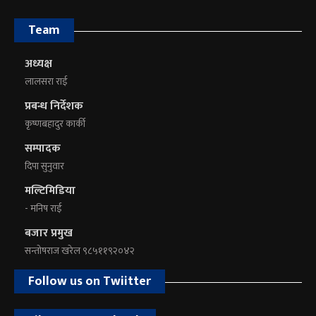
Team
अध्यक्ष
लालसरा राई
प्रबन्ध निर्देशक
कृष्णबहादुर कार्की
सम्पादक
दिपा सुनुवार
मल्टिमिडिया
- मनिष राई
बजार प्रमुख
सन्तोषराज खरेल ९८५११९२०४२
Follow us on Twiitter