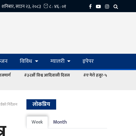
्‍जन
विविध
ग्यालरी
इपेपर
ाजमार्ग
#३२औं विश्व आदिवासी दिवस
#ए मेरो हजुर-५
लोकप्रिय
्डको निर्देशन
र
Week
Month