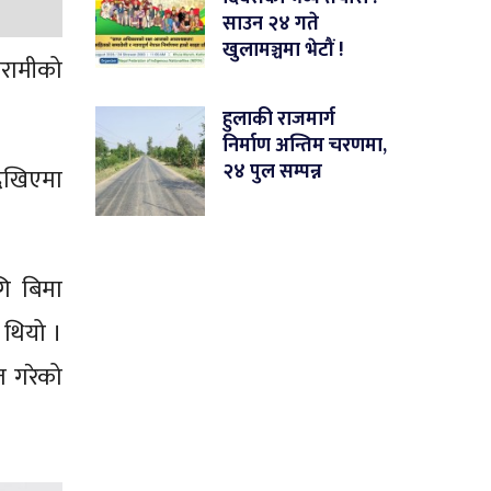
साउन २४ गते
खुलामञ्चमा भेटौं !
िरामीको
हुलाकी राजमार्ग
निर्माण अन्तिम चरणमा,
२४ पुल सम्पन्न
 देखिएमा
गि बिमा
ो थियो ।
त गरेको