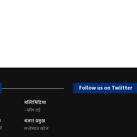
Follow us on Twiitter
मल्टिमिडिया
- मनिष राई
क
बजार प्रमुख
की
सन्तोषराज खरेल