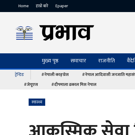
Home
हाम्रो बारे
Epaper
मुख्य पृष्ठ
समाचार
राजनीति
वैद
ट्रेन्डिङ
#नेपाली काङ्ग्रेस
#नेपाल आदिवासी जनजाति महास
#जेयूएस
#दीपमाला ढकाल मिस नेपाल
स्वास्थ्य
आकस्मिक सेवा दि