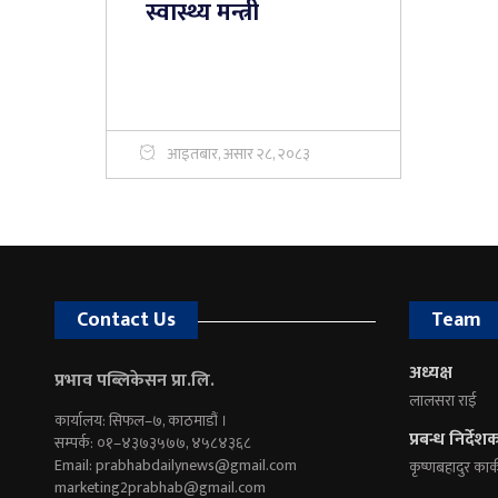
स्वास्थ्य मन्त्री
आइतबार, असार २८, २०८३
Contact Us
Team
अध्यक्ष
प्रभाव पब्लिकेसन प्रा.लि.
लालसरा राई
कार्यालय: सिफल–७, काठमाडौं ।
प्रबन्ध निर्देश
सम्पर्क: ०१–४३७३५७७, ४५८४३६८
Email:
prabhabdailynews@gmail.com
कृष्णबहादुर कार्
marketing2prabhab@gmail.com