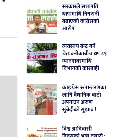
सरकारले सभापति
थापामाथि निगरानी
बढाएको कांग्रेसको
आरोप
व्यवसाय बन्द गर्ने
चेतावनीकाबीच थप ८९
म्यानपावरमाथि
विभागको कारबाही
काङ्ग्रेस रूपान्तरणका
लागि वैधानिक बाटो
अपनाउन अरुण
सुबेदीको सुझाव !
विश्व आदिवासी
दिवसको भव्य तयारी :