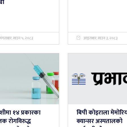
यो
मंगलबार, साउन ५, २०८३
आइतबार, साउन ३, २०८३
शीमा १४ प्रकारका
बिपी कोइराला मेमोर
तक रोगविरुद्ध
क्यान्सर अस्पतालको