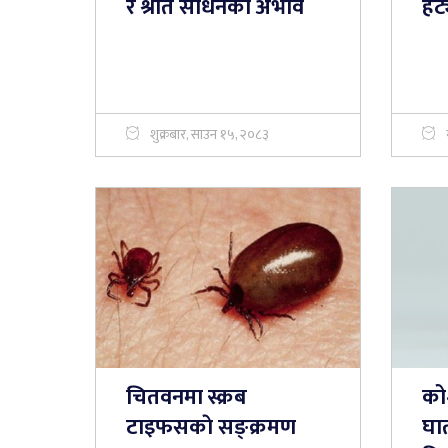
र श्रोत साधनको अभाव
हट्
शुक्रबार, साउन १५, २०८३
चितवनमा स्क्रब
को
टाइफसकाे सङ्क्रमण
घा