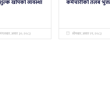
शुल्क खोपको व्यवस्था
कर्मचारीकोे तलब भुक्
मंगलबार, असार ३०, २०८३
सोमबार, असार २९, २०८३