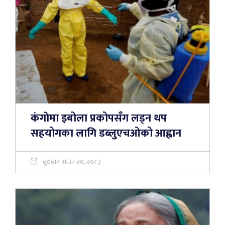
कंगाेमा इबोला प्रकोपसँग लड्न थप
सहयोगका लागि डब्लुएचओको आह्वान
बुधबार, साउन २०, २०८३