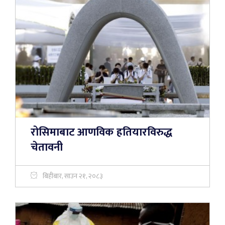
रोसिमाबाट आणविक हतियारविरुद्ध
चेतावनी
बिहीबार, साउन २१, २०८३