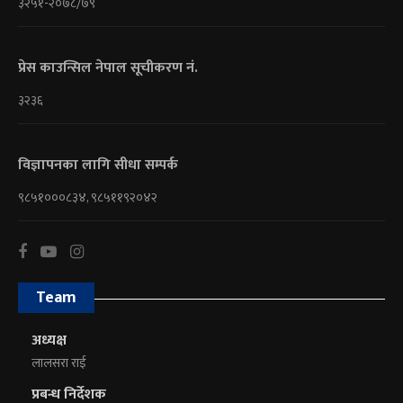
३२५१-२०७८/७९
प्रेस काउन्सिल नेपाल सूचीकरण नं.
३२३६
विज्ञापनका लागि सीधा सम्पर्क
९८५१०००८३४, ९८५११९२०४२
Team
अध्यक्ष
लालसरा राई
प्रबन्ध निर्देशक