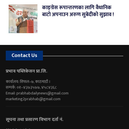
काङ्ग्रेस रूपान्तरणका लागि वैधानिक
बाटो अपनाउन अरुण सुबेदीको सुझाव !
Contact Us
प्रभाव पब्लिकेसन प्रा.लि.
कार्यालय: सिफल–७, काठमाडौं ।
सम्पर्क: ०१–४३७३५७७, ४५८४३६८
Email:
prabhabdailynews@gmail.com
marketing2prabhab@gmail.com
सूचना तथा प्रसारण विभाग दर्ता नं.