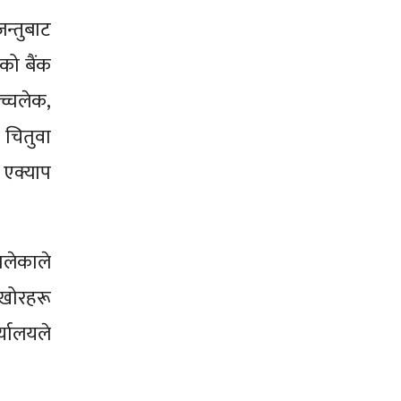
न्तुबाट
को बैंक
च्चलेक,
 चितुवा
 एक्याप
ालेकाले
खोरहरू
्यालयले