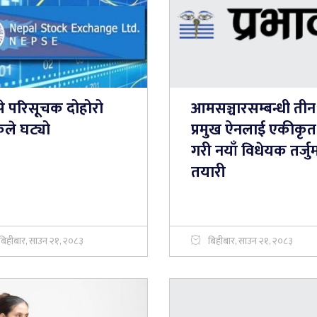
्से परिसूचक दोहोरो
आमसञ्चारसम्बन्धी तीन
कले घट्यो
प्रमुख ऐनलाई एकीकृत
गरी नयाँ विधेयक तर्जु
तयारी
बिहीबार, साउन २१, २०८३
बिहीबार, साउन २१, २०८३