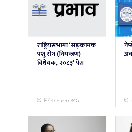
राष्ट्रियसभामा ‘सङ्क्रामक
नेप
पशु रोग (नियन्त्रण)
अं
विधेयक, २०८३’ पेस
बिहीबार, साउन २१, २०८३