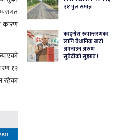
२४ पुल सम्पन्न
म्परागत
का कारण
काङ्ग्रेस रूपान्तरणका
लागि वैधानिक बाटो
अपनाउन अरुण
ु¥याएको
सुबेदीको सुझाव !
कारण १२
धन रहेका