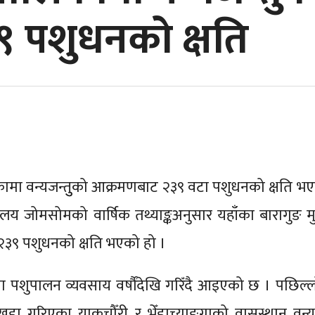
 पशुधनको क्षति
कामा वन्यजन्तुुको आक्रमणबाट २३९ वटा पशुधनको क्षति भ
यालय जोमसोमको वार्षिक तथ्याङ्कअनुसार यहाँका बारागुङ मुक्ति
३९ पशुधनको क्षति भएको हो ।
ामा पशुपालन व्यवसाय वर्षौंदेखि गरिँदै आइएको छ । पछिल
 खडा गरिएका याकचौँरी र भेँडाच्याङ्ग्राको वासस्थान वन्य