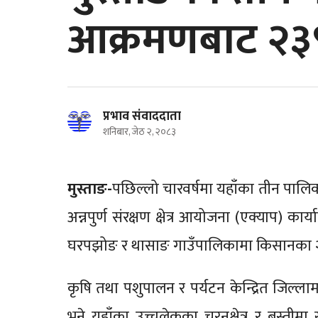
आक्रमणबाट २३९
प्रभाव संवाददाता
शनिबार, जेठ २, २०८३
मुस्ताङ-
पछिल्लो चारवर्षमा यहाँका तीन पालि
अन्नपुर्ण संरक्षण क्षेत्र आयोजना (एक्याप) कार्
घरपझोङ र थासाङ गाउँपालिकामा किसानका २
कृषि तथा पशुपालन र पर्यटन केन्द्रित जिल्ल
भने यहाँका उच्चलेकका चरनक्षेत्र र बस्तीमा