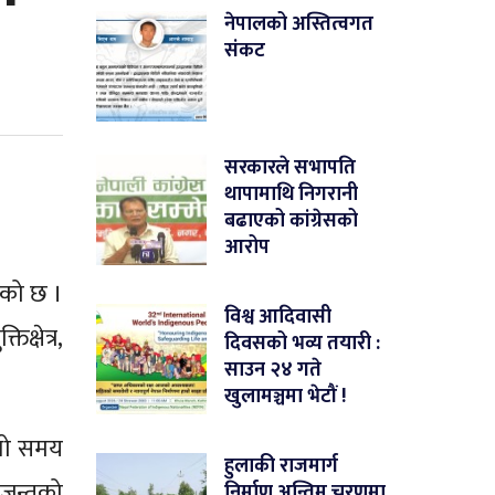
नेपालको अस्तित्वगत
संकट
सरकारले सभापति
थापामाथि निगरानी
बढाएको कांग्रेसको
आरोप
एको छ ।
विश्व आदिवासी
क्षेत्र,
दिवसको भव्य तयारी :
साउन २४ गते
खुलामञ्चमा भेटौं !
्लो समय
हुलाकी राजमार्ग
जन्तुको
निर्माण अन्तिम चरणमा,