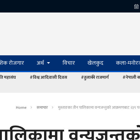
ेशिक रोजगार
अर्थ
विचार
खेलकुद
कला-मनोरञ
ि महासंघ
#विश्व आदिवासी दिवस
#हुलाकी राजमार्ग
#नेपाली का
Home
समाचार
मुस्ताङका तीन पालिकामा वन्यजन्तुको आक्रमणबाट २३९ प
पालिकामा वन्यजन्तुक