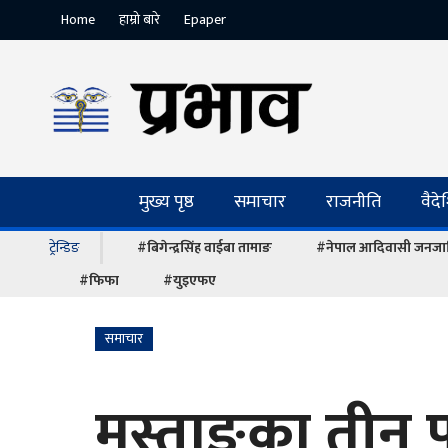
Home
हाम्रो बारे
Epaper
मुख्य पृष्ठ
समाचार
राजनीति
वैद
ट्रेन्डिङ
#बिगेन्द्रसिंह वाईबा तामाङ
#नेपाल आदिवासी जनजात
#फिफा
#युइएफए
समाचार
मुस्ताङका तीन 