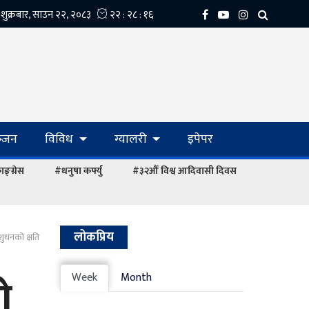
्‍जन
विविध
ग्यालरी
इपेपर
ङ्ग्रेस
#धनुषा कर्फ्यु
#३२औं विश्व आदिवासी दिवस
लोकप्रिय
शुधनको क्षति
ो
Week
Month