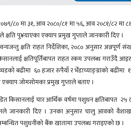
२०७९/८० मा ३१, आव २०८०/८१ मा ५६, आव २०८१/८२ मा ८६
क्षति पु¥याएका एक्याप प्रमुख गुप्ताले जानकारी दिए ।
 वन्यजन्तु क्षति राहत निर्देशिका, २०८० अनुसार अन्नपूर्ण संरक्षण
किसानलाई क्षतिपूर्तिबापत राहत रकम उपलब्ध गराउँदै आइ
च्चडको बढीमा ६० हजार रुपैयाँ र भेँडाच्याङ्ग्राको बढीमा 
 एक्याप जोमसोमका प्रमुख गुप्ताले बताए ।
डित किसानलाई चार आर्थिक वर्षमा पशुधन क्षतिबापत २५
 उनले जानकारी दिए । उनका अनुसार चालु आवको वैशाख
ँ सम्बन्धित पशुधनीको बैंक खातामा उपलब्ध गराइएको छ ।