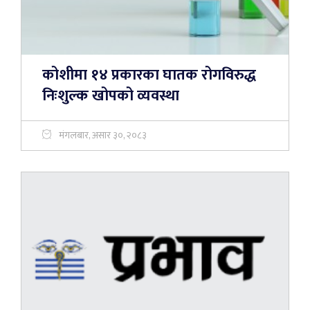
कोशीमा १४ प्रकारका घातक रोगविरुद्ध
निःशुल्क खोपको व्यवस्था
मंगलबार, असार ३०, २०८३