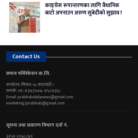
काङ्ग्रेस रूपान्तरणका लागि वैधानिक
बाटो अपनाउन अरुण सुबेदीको सुझाव !
Contact Us
प्रभाव पब्लिकेसन प्रा.लि.
कार्यालय: सिफल–७, काठमाडौं ।
सम्पर्क: ०१–४३७३५७७, ४५८४३६८
Email:
prabhabdailynews@gmail.com
marketing2prabhab@gmail.com
सूचना तथा प्रसारण विभाग दर्ता नं.
३२५१-२०७८/७९