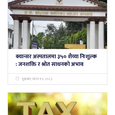
क्यान्सर अस्पतालमा ३५० शैय्या निःशुल्क
: जनशक्ति र श्रोत साधनको अभाव
शुक्रबार, साउन १५, २०८३