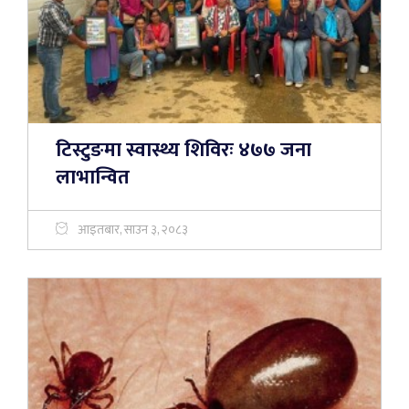
टिस्टुङमा स्वास्थ्य शिविरः ४७७ जना
लाभान्वित
आइतबार, साउन ३, २०८३