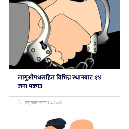
लागुऔषधसहित विभिन्न स्थानबाट १४
जना पक्राउ
आइतबार, साउन १७, २०८३