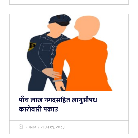
पाँच लाख नगदसहित लागुऔषध
कारोबारी पक्राउ
मंगलबार, साउन १९, २०८३