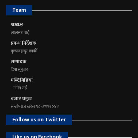
Team
अध्यक्ष
लालसरा राई
प्रबन्ध निर्देशक
कृष्णबहादुर कार्की
सम्पादक
दिपा सुनुवार
मल्टिमिडिया
- मनिष राई
बजार प्रमुख
सन्तोषराज खरेल ९८५११९२०४२
Follow us on Twiitter
Like us on Facebook