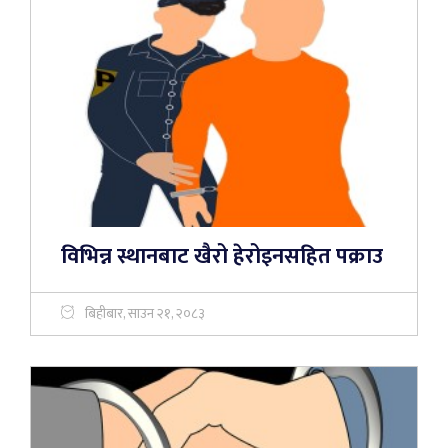
विभिन्न स्थानबाट खैरो हेरोइनसहित पक्राउ
बिहीबार, साउन २१, २०८३