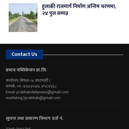
हुलाकी राजमार्ग निर्माण अन्तिम चरणमा,
२४ पुल सम्पन्न
Contact Us
प्रभाव पब्लिकेसन प्रा.लि.
कार्यालय: सिफल–७, काठमाडौं ।
सम्पर्क: ०१–४३७३५७७, ४५८४३६८
Email:
prabhabdailynews@gmail.com
marketing2prabhab@gmail.com
सूचना तथा प्रसारण विभाग दर्ता नं.
३२५१-२०७८/७९