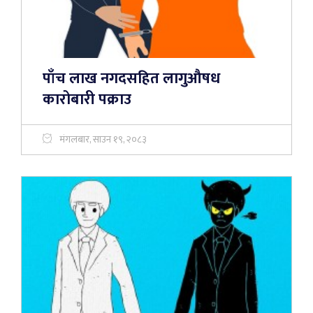
पाँच लाख नगदसहित लागुऔषध
कारोबारी पक्राउ
मंगलबार, साउन १९, २०८३