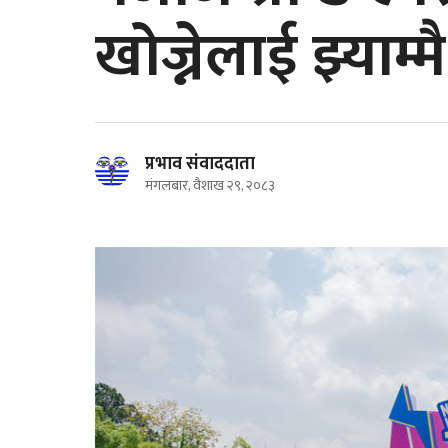
खोज्नेलाई झ्याम्मै
प्रभाव संवाददाता
मंगलबार, वैशाख २९, २०८३