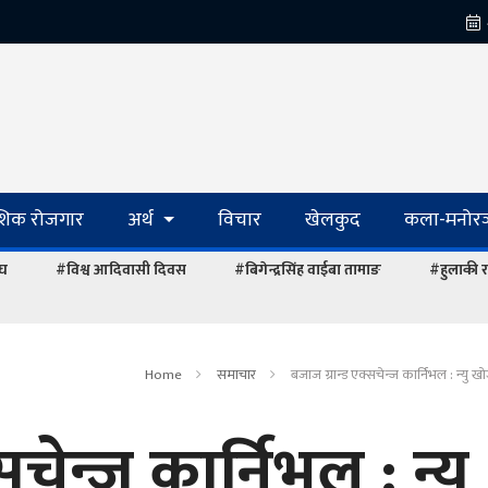
ेशिक रोजगार
अर्थ
विचार
खेलकुद
कला-मनोरञ
ंघ
#विश्व आदिवासी दिवस
#बिगेन्द्रसिंह वाईबा तामाङ
#हुलाकी र
Home
समाचार
बजाज ग्रान्ड एक्सचेन्ज कार्निभल : न्यु खोज्
चेन्ज कार्निभल : न्यु