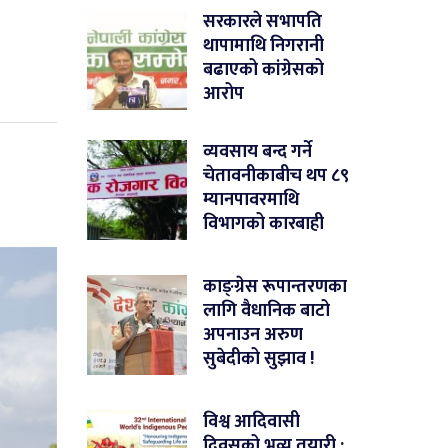
सरकारले सभापति
थापामाथि निगरानी
बढाएको कांग्रेसको
आरोप
व्यवसाय बन्द गर्ने
चेतावनीकाबीच थप ८९
म्यानपावरमाथि
विभागको कारबाही
काङ्ग्रेस रूपान्तरणका
लागि वैधानिक बाटो
अपनाउन अरुण
सुबेदीको सुझाव !
विश्व आदिवासी
दिवसको भव्य तयारी :