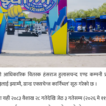
धिकारिक वितरक हंसराज हुलासचन्द एण्ड कम्पनी प्रा
ई झ्याम्मै, ग्रान्ड एक्सचेन्ज कार्निभल’ सूरु गरेको छ ।
ा यही २०८३ वैशाख २८ गतेदेखि जेठ ३ गतेसम्म (२०२६ मे ११ 