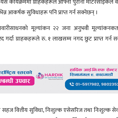
 यस कार्यक्रममा ग्राहकहरूले आफ्नो पुरानो मोटरसाइकल वा
न आकर्षक सुविधाहरू पनि प्राप्त गर्न सक्नेछन् ।
वारीसाधनको मूल्यांकन २२ जना अनुभवी मूल्यांकनकर्त
र्दा ग्राहकहरूले रु. १ लाखसम्म नगद छुट प्राप्त गर्न सक
 सहज वित्तीय सुविधा, निःशुल्क एसेसरिज तथा निःशुल्क सेव