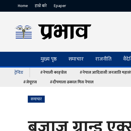
Home
हाम्रो बारे
Epaper
मुख्य पृष्ठ
समाचार
राजनीति
वैद
ट्रेन्डिङ
#नेपाली काङ्ग्रेस
#नेपाल आदिवासी जनजाति महास
#जेयूएस
#दीपमाला ढकाल मिस नेपाल
समाचार
बजाज ग्रान्ड एक्स