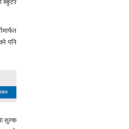
 स्कुटर
ामार्फत
्ने पनि
ा शुल्क