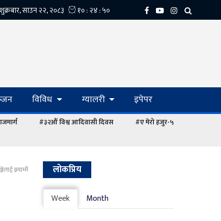
्‍जन
विविध
ग्यालरी
इपेपर
ाजमार्ग
#३२औं विश्व आदिवासी दिवस
#ए मेरो हजुर-५
लोकप्रिय
नेलाई झ्याम्मै
Week
Month