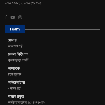
९८५१०००८३४, ९८५११९२०४२
Team
अध्यक्ष
लालसरा राई
प्रबन्ध निर्देशक
कृष्णबहादुर कार्की
सम्पादक
दिपा सुनुवार
मल्टिमिडिया
- मनिष राई
बजार प्रमुख
सन्तोषराज खरेल ९८५११९२०४२