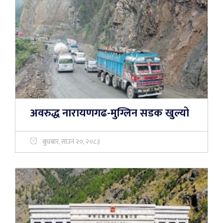
अवरुद्ध नारायणगढ-मुग्लिन सडक खुल्यो
बुधबार, साउन २०, २०८३