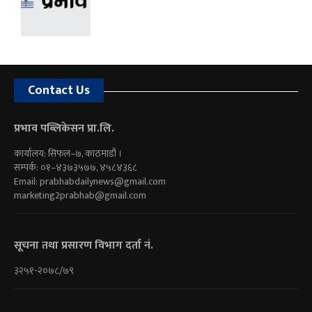
Contact Us
प्रभाव पब्लिकेसन प्रा.लि.
कार्यालय: सिफल–७, काठमाडौं ।
सम्पर्क: ०१–४३७३५७७, ४५८४३६८
Email:
prabhabdailynews@gmail.com
marketing2prabhab@gmail.com
सूचना तथा प्रसारण विभाग दर्ता नं.
३२५१-२०७८/७९