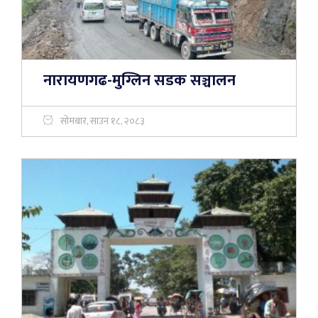
नारायणगढ-मुग्लिन सडक सञ्चालन
सोमबार, साउन १८, २०८३