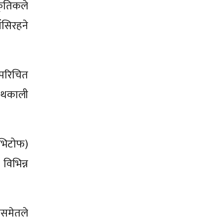
कृतिकले
ँसिरहने
 परिचित
ा थकाली
च(भिटोफ)
विभिन्न
ासमेतले