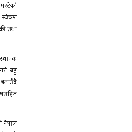
मस्टेको
्वेच्छा
क्री तथा
वस्थापक
्ट बहुु
बताउँदै
घोषसहित
ो नेपाल