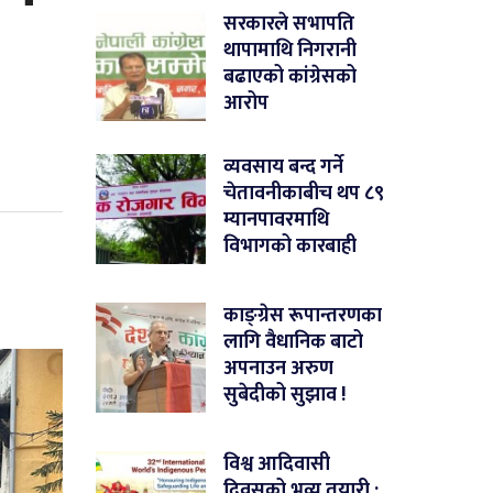
सरकारले सभापति
थापामाथि निगरानी
बढाएको कांग्रेसको
आरोप
व्यवसाय बन्द गर्ने
चेतावनीकाबीच थप ८९
म्यानपावरमाथि
विभागको कारबाही
काङ्ग्रेस रूपान्तरणका
लागि वैधानिक बाटो
अपनाउन अरुण
सुबेदीको सुझाव !
विश्व आदिवासी
दिवसको भव्य तयारी :