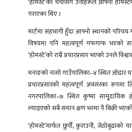
‘होमस्टे’को चर्चासँगै उनीहरूले आफ्नो होमस्ट
गराएका थिए ।
मार्टमा सहभागी हुँदा आफ्नो स्थानको परिचय 
विषयमा पनि महत्वपूर्ण गफगाफ भएको सञ
‘होमस्टे’को राम्रै प्रचारप्रसार भएको उनले विश्वा
मनाङको नासो गाउँपालिका–४ स्थित ओढार घरवास
प्रचारप्रसारकोे महत्वपूर्ण अवसरका रूपमा
नगरपालिका–७ स्थित कुष्मा सामुुुदायिक हो
ल्याइएको सबै समान क्षण भरमा नै बिक्री भएको
‘होमस्टे’मार्फत छुर्पी, कुराउनी, जेठोबुढाको च