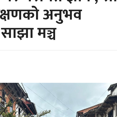
ंरक्षणको अनुभव
 साझा मञ्च