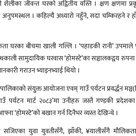
 शैलीका जीवन्त घरको अद्वितीय वस्ति । क्षण क्षणमा प्र
 अनुपमस्थल । कहिल्यै अध्यारो नहुँने, सदा चम्किरहने र हा
कता घरका बीचमा खाली गल्लि । ‘पहाडकी रानी’ उपमाले
 थकाली सामुदायिक घरवास ‘होमस्टे’का सञ्चालकद्वय रुपन
नकारी गराउन भ्याइनभ्याई थियो ।
उँपालिकाको संयुुक्त आयोजना एवम् गाउँ पर्यटन प्रवर्द्धन मञ्
र्यटन मार्ट २०८३’मा उनीहरु जस्तै गण्डकी प्रदेशका 
ना ‘होमस्टे’को बखान गर्न दिनैभर व्यस्त देखिन्थे ।
 सजिएका युवा युवतीसँगै, झाँकी, ¥यालीसँगै मौलिकत