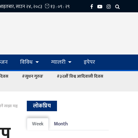
्‍जन
विविध
ग्यालरी
इपेपर
 दिवस
#सुधन गुरुङ
#३२औं विश्व आदिवासी दिवस
लोकप्रिय
्ने साझा मञ्च
ीप
Week
Month