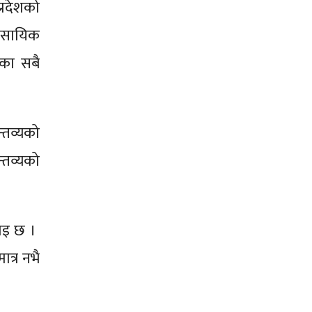
्रदेशको
यवसायिक
शका सबै
्तव्यको
्तव्यको
भनाइ छ ।
त्र नभै