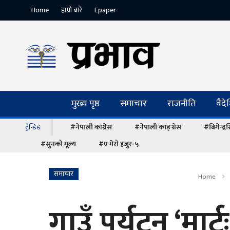
Home
हाम्रो बारे
Epaper
मुख्य पृष्ठ
समाचार
राजनीति
वैद
ट्रेन्डिङ
#नेपाली कांग्रेस
#नेपाली काङ्ग्रेस
#बिगेन्द्
#सुनको मूल्य
#ए मेरो हजुर-५
समाचार
Home
गाउँ पर्यटन ‘मार्