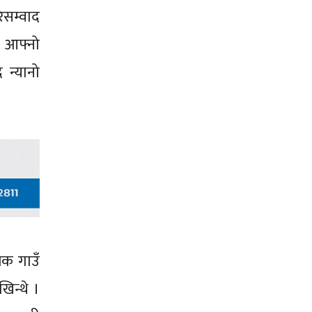
िसम्वाद
े आफ्नो
 न्यानो
िक गाउँ
खिन्थे ।