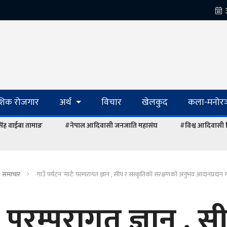
ेशिक रोजगार
अर्थ
विचार
खेलकुद
कला-मनोरञ
रसिंह वाईबा तामाङ
#नेपाल आदिवासी जनजाति महासंघ
#विश्व आदिवासी
समाचार
गाउँ पर्यटन ‘मार्टः परम्परागत ज्ञान , सीप र संस्कृतिको संरक्षणको अनुभव आदानप्रदान गर
टः परम्परागत ज्ञान , स