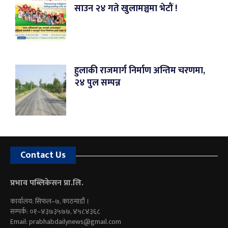
साउन २४ गते खुलामञ्चमा भेटौं !
हुलाकी राजमार्ग निर्माण अन्तिम चरणमा,
२४ पुल सम्पन्न
Contact Us
प्रभाव पब्लिकेसन प्रा.लि.
कार्यालय: सिफल–७, काठमाडौं ।
सम्पर्क: ०१–४३७३५७७, ४५८४३६८
Email:
prabhabdailynews@gmail.com