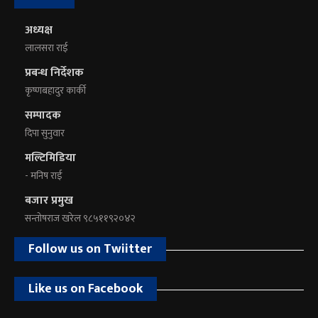
अध्यक्ष
लालसरा राई
प्रबन्ध निर्देशक
कृष्णबहादुर कार्की
सम्पादक
दिपा सुनुवार
मल्टिमिडिया
- मनिष राई
बजार प्रमुख
सन्तोषराज खरेल ९८५११९२०४२
Follow us on Twiitter
Like us on Facebook