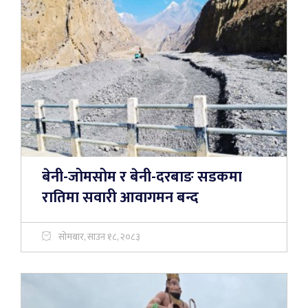
बेनी-जोमसोम र बेनी-दरबाङ सडकमा
रातिमा सवारी आवागमन बन्द
सोमबार, साउन १८, २०८३