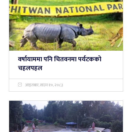
वर्षायाममा पनि चितवनमा पर्यटकको
चहलपहल
आइतबार, साउन १०, २०८३