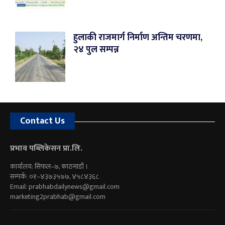
हुलाकी राजमार्ग निर्माण अन्तिम चरणमा,
२४ पुल सम्पन्न
Contact Us
प्रभाव पब्लिकेसन प्रा.लि.
कार्यालय: सिफल–७, काठमाडौं ।
सम्पर्क: ०१–४३७३५७७, ४५८४३६८
Email:
prabhabdailynews@gmail.com
marketing2prabhab@gmail.com