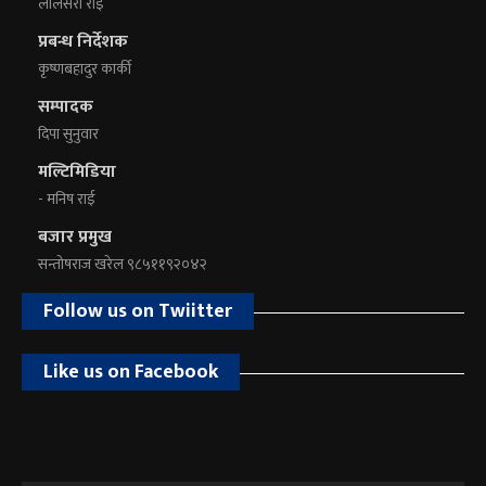
लालसरा राई
प्रबन्ध निर्देशक
कृष्णबहादुर कार्की
सम्पादक
दिपा सुनुवार
मल्टिमिडिया
- मनिष राई
बजार प्रमुख
सन्तोषराज खरेल ९८५११९२०४२
Follow us on Twiitter
Like us on Facebook