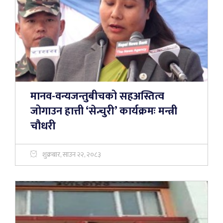
मानव-वन्यजन्तुबीचको सहअस्तित्व
जोगाउन हात्ती ‘सेन्चुरी’ कार्यक्रमः मन्त्री
चौधरी
शुक्रबार, साउन २२, २०८३