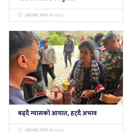
आइतबार, साउन २४, २०८३
बढ्दै ग्यासको आयात, हट्दै अभाव
आइतबार, साउन २४, २०८३