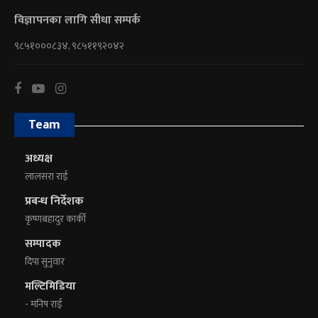
विज्ञापनका लागि सीधा सम्पर्क
९८५१०००८३४, ९८५११९२०४२
Team
अध्यक्ष
लालसरा राई
प्रबन्ध निर्देशक
कृष्णबहादुर कार्की
सम्पादक
दिपा सुनुवार
मल्टिमिडिया
- मनिष राई