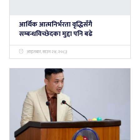
आर्थिक आत्मनिर्भरता वृद्धिसँगै
सम्बन्धविच्छेदका मुद्दा पनि बढे
आइतबार, साउन २४, २०८३