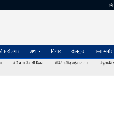
ेशिक रोजगार
अर्थ
विचार
खेलकुद
कला-मनोरञ
ंघ
#विश्व आदिवासी दिवस
#बिगेन्द्रसिंह वाईबा तामाङ
#हुलाकी र