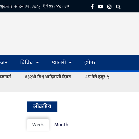
्‍जन
विविध
ग्यालरी
इपेपर
ाजमार्ग
#३२औं विश्व आदिवासी दिवस
#ए मेरो हजुर-५
लोकप्रिय
Week
Month