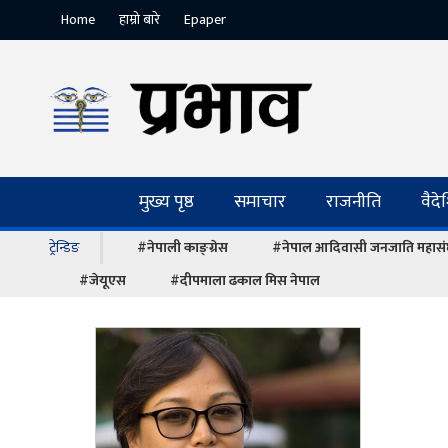
Home
हाम्रो बारे
Epaper
मुख्य पृष्ठ
समाचार
राजनीति
वैद
ट्रेन्डिङ
#नेपाली काङ्ग्रेस
#नेपाल आदिवासी जनजाति महास
#जेयूएस
#दीपमाला ढकाल मिस नेपाल