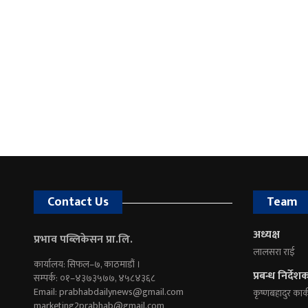
Contact Us
Team
अध्यक्ष
प्रभाव पब्लिकेसन प्रा.लि.
लालसरा राई
कार्यालय: सिफल–७, काठमाडौं ।
प्रबन्ध निर्देश
सम्पर्क: ०१–४३७३५७७, ४५८४३६८
Email:
prabhabdailynews@gmail.com
कृष्णबहादुर कार्
marketing2prabhab@gmail.com