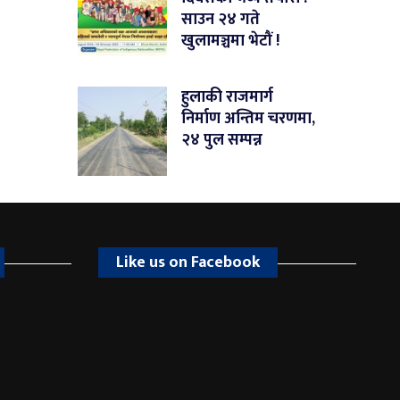
साउन २४ गते
खुलामञ्चमा भेटौं !
हुलाकी राजमार्ग
निर्माण अन्तिम चरणमा,
२४ पुल सम्पन्न
Like us on Facebook