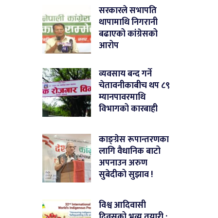
सरकारले सभापति
थापामाथि निगरानी
बढाएको कांग्रेसको
आरोप
व्यवसाय बन्द गर्ने
चेतावनीकाबीच थप ८९
म्यानपावरमाथि
विभागको कारबाही
काङ्ग्रेस रूपान्तरणका
लागि वैधानिक बाटो
अपनाउन अरुण
सुबेदीको सुझाव !
विश्व आदिवासी
दिवसको भव्य तयारी :