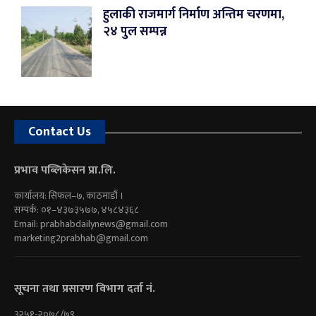
हुलाकी राजमार्ग निर्माण अन्तिम चरणमा,
२४ पुल सम्पन्न
Contact Us
प्रभाव पब्लिकेसन प्रा.लि.
कार्यालय: सिफल–७, काठमाडौं ।
सम्पर्क: ०१–४३७३५७७, ४५८४३६८
Email:
prabhabdailynews@gmail.com
marketing2prabhab@gmail.com
सूचना तथा प्रसारण विभाग दर्ता नं.
३२५१-२०७८/७९