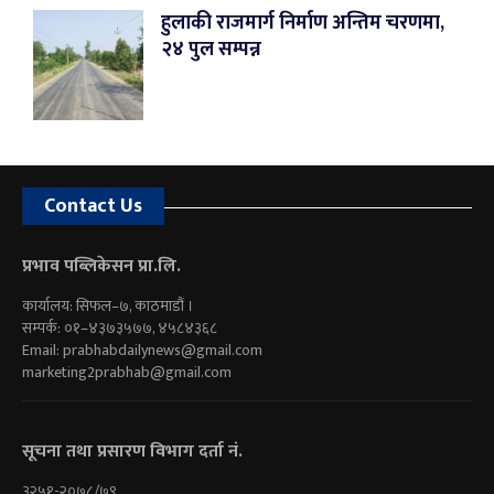
हुलाकी राजमार्ग निर्माण अन्तिम चरणमा,
२४ पुल सम्पन्न
Contact Us
प्रभाव पब्लिकेसन प्रा.लि.
कार्यालय: सिफल–७, काठमाडौं ।
सम्पर्क: ०१–४३७३५७७, ४५८४३६८
Email:
prabhabdailynews@gmail.com
marketing2prabhab@gmail.com
सूचना तथा प्रसारण विभाग दर्ता नं.
३२५१-२०७८/७९