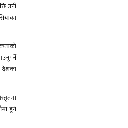
पछि उनी
एसियाका
एकताको
नुपर्ने
न देशका
स्तृतमा
मा हुने