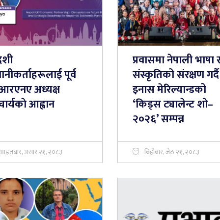
ेशी
प्रवासमा नेपाली भाषा 
नीकर्ताहरूलाई पूर्व
संस्कृतिको संरक्षण गर्दै
आरएनए अध्यक्ष
इनास मेरिल्यान्डको
र्यकाे आह्वान
‘किड्स ट्यालेन्ट शो–
२०२६’ सम्पन्न
आइतबार, असार २१, २०८३
बिहीबार, जेठ २१, २०८३