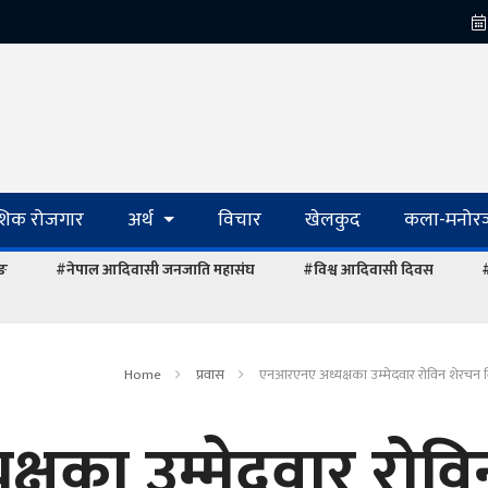
ेशिक रोजगार
अर्थ
विचार
खेलकुद
कला-मनोरञ
ाङ
#नेपाल आदिवासी जनजाति महासंघ
#विश्व आदिवासी दिवस
#
Home
प्रवास
एनआरएनए अध्यक्षका उम्मेदवार रोविन शेरचन वि
षका उम्मेदवार रोवि