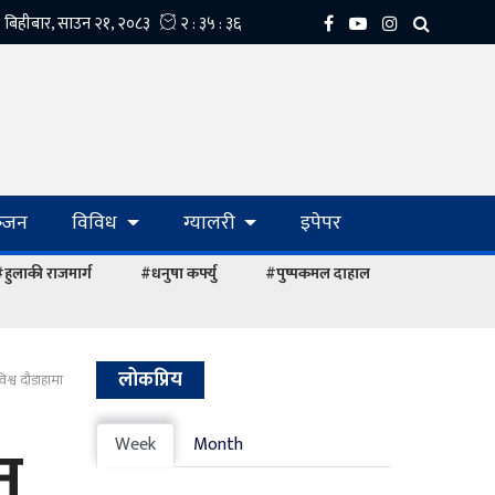
्‍जन
विविध
ग्यालरी
इपेपर
हुलाकी राजमार्ग
#धनुषा कर्फ्यु
#पुष्पकमल दाहाल
लोकप्रिय
श्व दौडाहामा
न
Week
Month