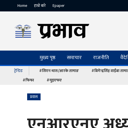
Home
हाम्रो बारे
Epaper
मुख्य पृष्ठ
समाचार
राजनीति
वैद
ट्रेन्डिङ
#सिएन थारु/आरके तामाङ
#बिगेन्द्रसिंह वाईबा ताम
#फिफा
#युइएफए
प्रवास
एनआरएनए अध्यक्