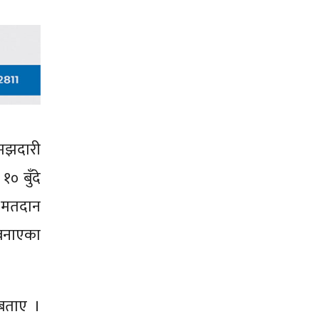
मझदारी
० बुँदे
ा मतदान
ा बनाएका
 बताए ।