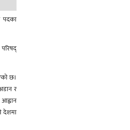
ष पदका
 परिषद्
िएको छ।
त अडान र
 आह्वान
ो देशमा