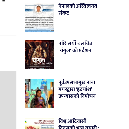
नेपालको अस्तित्वगत
संकट
पछि सर्यो चलचित्र
'चंगुल' काे प्रर्दशन
पूर्वउपसभामुख राना
मगरद्वारा ‘हृदयांश’
उपन्यासकाे विमोचन
विश्व आदिवासी
दिवसको भव्य तयारी :