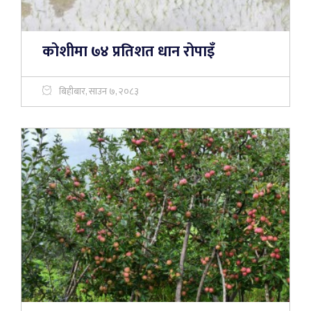
कोशीमा ७४ प्रतिशत धान रोपाइँ
बिहीबार, साउन ७, २०८३