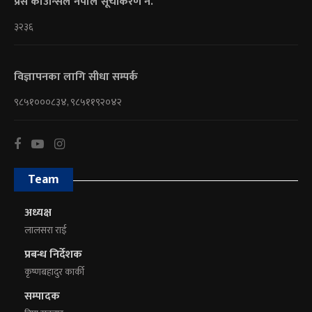
प्रेस काउन्सिल नेपाल सूचीकरण नं.
३२३६
विज्ञापनका लागि सीधा सम्पर्क
९८५१०००८३४, ९८५११९२०४२
Team
अध्यक्ष
लालसरा राई
प्रबन्ध निर्देशक
कृष्णबहादुर कार्की
सम्पादक