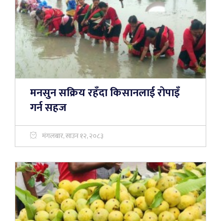
मनसुन सक्रिय रहँदा किसानलाई रोपाइँ
गर्न सहज
मंगलबार, साउन १२, २०८३