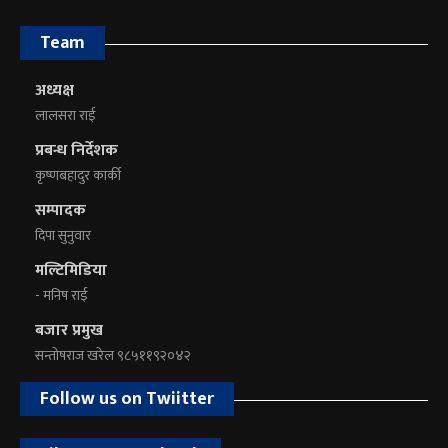
Team
अध्यक्ष
लालसरा राई
प्रबन्ध निर्देशक
कृष्णबहादुर कार्की
सम्पादक
दिपा सुनुवार
मल्टिमिडिया
- मनिष राई
बजार प्रमुख
सन्तोषराज खरेल ९८५११९२०४२
Follow us on Twiitter