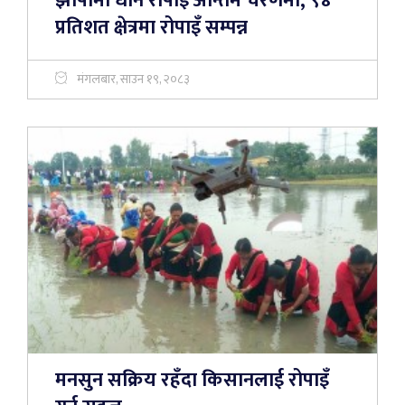
झापामा धान रोपाइँ अन्तिम चरणमा, ९४
प्रतिशत क्षेत्रमा रोपाइँ सम्पन्न
मंगलबार, साउन १९, २०८३
मनसुन सक्रिय रहँदा किसानलाई रोपाइँ