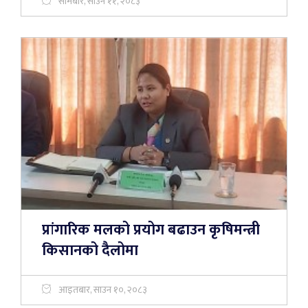
सोमबार, साउन ११, २०८३
प्रांगारिक मलको प्रयोग बढाउन कृषिमन्त्री
किसानको दैलोमा
आइतबार, साउन १०, २०८३