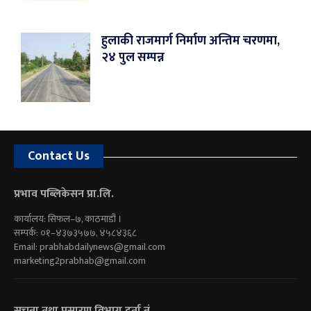
हुलाकी राजमार्ग निर्माण अन्तिम चरणमा,
२४ पुल सम्पन्न
Contact Us
प्रभाव पब्लिकेसन प्रा.लि.
कार्यालय: सिफल–७, काठमाडौं ।
सम्पर्क: ०१–४३७३५७७, ४५८४३६८
Email:
prabhabdailynews@gmail.com
marketing2prabhab@gmail.com
सूचना तथा प्रसारण विभाग दर्ता नं.