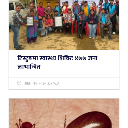
टिस्टुङमा स्वास्थ्य शिविरः ४७७ जना
लाभान्वित
आइतबार, साउन ३, २०८३