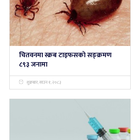
चितवनमा स्क्रब टाइफसकाे सङ्क्रमण
८९३ जनामा
शुक्रबार, साउन १, २०८३