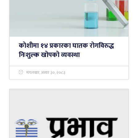
कोशीमा १४ प्रकारका घातक रोगविरुद्ध
निःशुल्क खोपको व्यवस्था
मंगलबार, असार ३०, २०८३