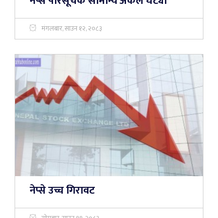
नेप्से परिसूचक सामान्य अंकले घट्यो
मंगलबार, साउन १२, २०८३
नेप्से उच्च गिरावट