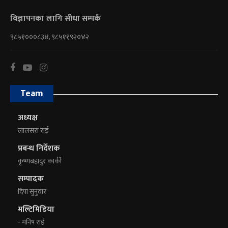
विज्ञापनका लागि सीधा सम्पर्क
९८५१०००८३४, ९८५११९२०४२
Team
अध्यक्ष
लालसरा राई
प्रबन्ध निर्देशक
कृष्णबहादुर कार्की
सम्पादक
दिपा सुनुवार
मल्टिमिडिया
- मनिष राई