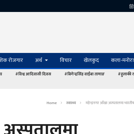
ेशिक रोजगार
अर्थ
विचार
खेलकुद
कला-मनोरञ
ंघ
#विश्व आदिवासी दिवस
#बिगेन्द्रसिंह वाईबा तामाङ
#हुलाकी र
Home
स्वास्थ्य
महेन्द्रनगर आँखा अस्पतालमा भारत
खा अस्पतालमा