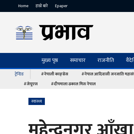
Home
हाम्रो बारे
Epaper
मुख्य पृष्ठ
समाचार
राजनीति
वैद
ट्रेन्डिङ
#नेपाली काङ्ग्रेस
#नेपाल आदिवासी जनजाति महास
#जेयूएस
#दीपमाला ढकाल मिस नेपाल
स्वास्थ्य
महेन्द्रनगर आँ