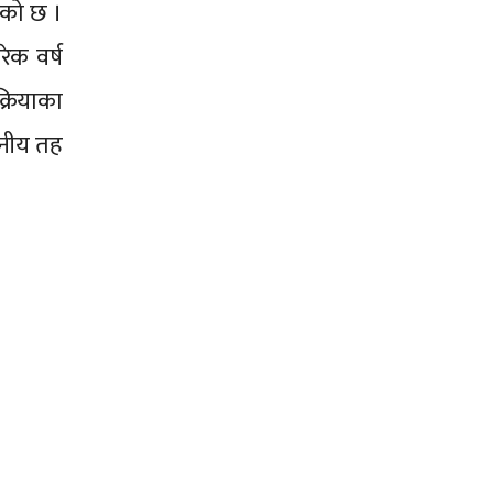
एको छ ।
रेक वर्ष
क्रियाका
ानीय तह