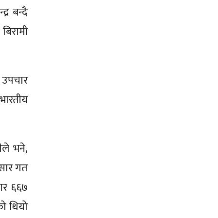
र बन्दै
बिरामी
ी उपचार
 भारतीय
ले भने,
ुसार गत
जार ६६७
को थियो