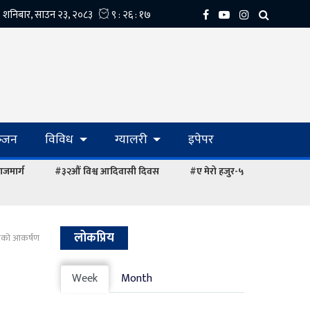
्‍जन
विविध
ग्यालरी
इपेपर
ाजमार्ग
#३२औं विश्व आदिवासी दिवस
#ए मेरो हजुर-५
लोकप्रिय
ीयको आकर्षण
Week
Month