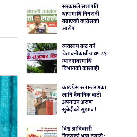
सरकारले सभापति
थापामाथि निगरानी
बढाएको कांग्रेसको
आरोप
व्यवसाय बन्द गर्ने
चेतावनीकाबीच थप ८९
म्यानपावरमाथि
विभागको कारबाही
काङ्ग्रेस रूपान्तरणका
लागि वैधानिक बाटो
अपनाउन अरुण
सुबेदीको सुझाव !
विश्व आदिवासी
दिवसको भव्य तयारी :