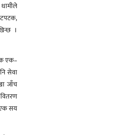
 धामीले
चोटपटक,
िन्छ ।
निक एक–
नि सेवा
खा जाँच
ा वितरण
ा एक सय