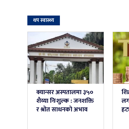
थप स्वास्थ्य
क्यान्सर अस्पतालमा ३५०
शिक्
शैय्या निःशुल्क : जनशक्ति
लग
र श्रोत साधनको अभाव
हट्