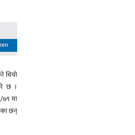
को थियो
को छ ।
/७९ मा
एका छन्