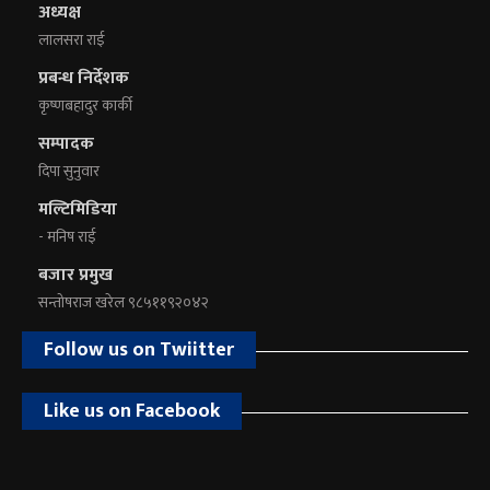
अध्यक्ष
लालसरा राई
प्रबन्ध निर्देशक
कृष्णबहादुर कार्की
सम्पादक
दिपा सुनुवार
मल्टिमिडिया
- मनिष राई
बजार प्रमुख
सन्तोषराज खरेल ९८५११९२०४२
Follow us on Twiitter
Like us on Facebook