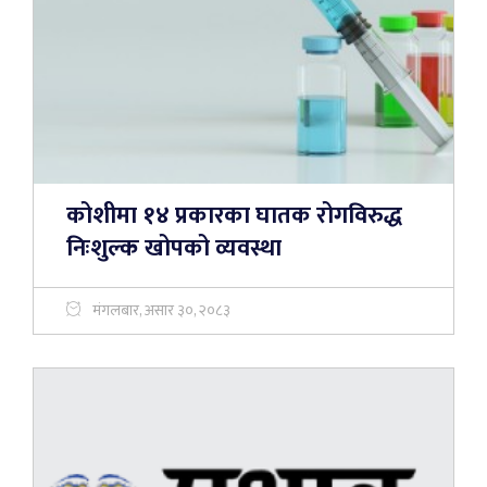
कोशीमा १४ प्रकारका घातक रोगविरुद्ध
निःशुल्क खोपको व्यवस्था
मंगलबार, असार ३०, २०८३