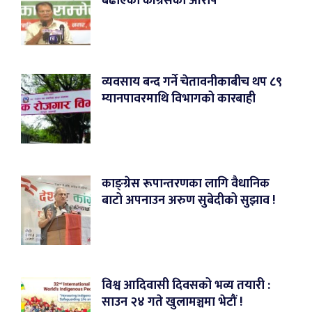
बढाएको कांग्रेसको आरोप
व्यवसाय बन्द गर्ने चेतावनीकाबीच थप ८९
म्यानपावरमाथि विभागको कारबाही
काङ्ग्रेस रूपान्तरणका लागि वैधानिक
बाटो अपनाउन अरुण सुबेदीको सुझाव !
विश्व आदिवासी दिवसको भव्य तयारी :
साउन २४ गते खुलामञ्चमा भेटौं !