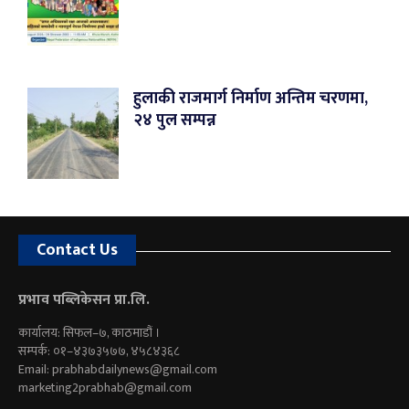
हुलाकी राजमार्ग निर्माण अन्तिम चरणमा,
२४ पुल सम्पन्न
Contact Us
प्रभाव पब्लिकेसन प्रा.लि.
कार्यालय: सिफल–७, काठमाडौं ।
सम्पर्क: ०१–४३७३५७७, ४५८४३६८
Email:
prabhabdailynews@gmail.com
marketing2prabhab@gmail.com