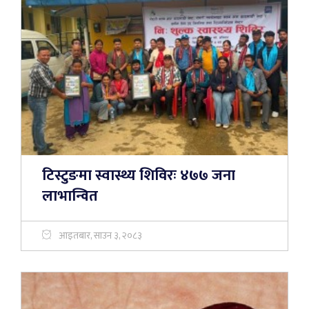
टिस्टुङमा स्वास्थ्य शिविरः ४७७ जना
लाभान्वित
आइतबार, साउन ३, २०८३