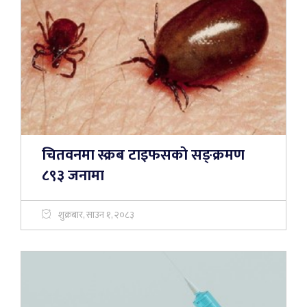
चितवनमा स्क्रब टाइफसकाे सङ्क्रमण
८९३ जनामा
शुक्रबार, साउन १, २०८३