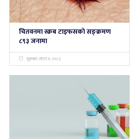
चितवनमा स्क्रब टाइफसकाे सङ्क्रमण
८९३ जनामा
शुक्रबार, साउन १, २०८३