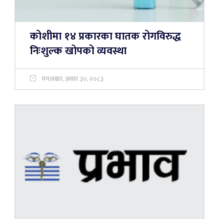
कोशीमा १४ प्रकारका घातक रोगविरुद्ध
निःशुल्क खोपको व्यवस्था
मंगलबार, असार ३०, २०८३