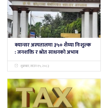
क्यान्सर अस्पतालमा ३५० शैय्या निःशुल्क
: जनशक्ति र श्रोत साधनको अभाव
शुक्रबार, साउन १५, २०८३