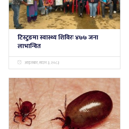
टिस्टुङमा स्वास्थ्य शिविरः ४७७ जना
लाभान्वित
आइतबार, साउन ३, २०८३