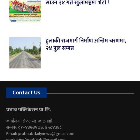
साउन २४ गते खुलामञ्चमा भेटौं !
हुलाकी राजमार्ग निर्माण अन्तिम चरणमा,
२४ पुल सम्पन्न
Contact Us
प्रभाव पब्लिकेसन प्रा.लि.
कार्यालय: सिफल–७, काठमाडौं ।
सम्पर्क: ०१–४३७३५७७, ४५८४३६८
Email:
prabhabdailynews@gmail.com
marketing2prabhab@gmail.com