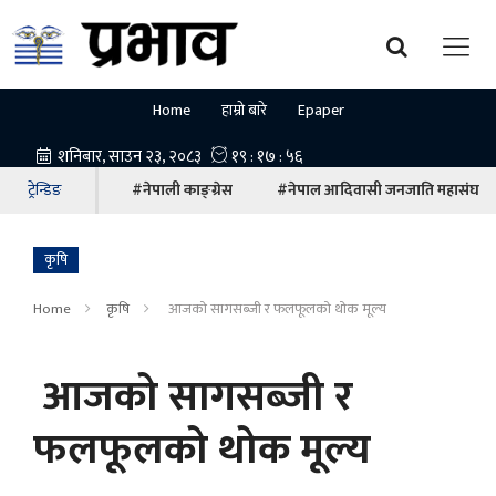
Home
हाम्रो बारे
Epaper
ट्रेन्डिङ
#नेपाली काङ्ग्रेस
#नेपाल आदिवासी जनजाति महासंघ
कृषि
Home
कृषि
आजको सागसब्जी र फलफूलको थोक मूल्य
आजको सागसब्जी र
फलफूलको थोक मूल्य