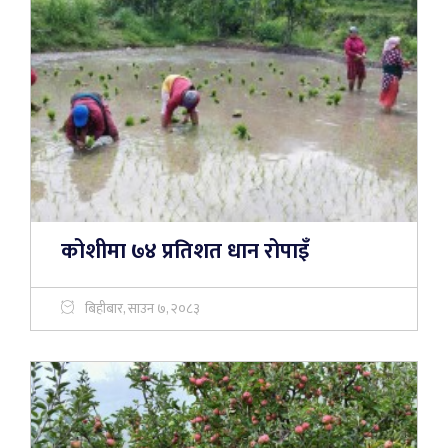
कोशीमा ७४ प्रतिशत धान रोपाइँ
बिहीबार, साउन ७, २०८३