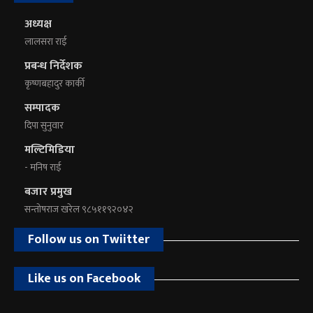
अध्यक्ष
लालसरा राई
प्रबन्ध निर्देशक
कृष्णबहादुर कार्की
सम्पादक
दिपा सुनुवार
मल्टिमिडिया
- मनिष राई
बजार प्रमुख
सन्तोषराज खरेल ९८५११९२०४२
Follow us on Twiitter
Like us on Facebook