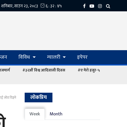
्‍जन
विविध
ग्यालरी
इपेपर
ाजमार्ग
#३२औं विश्व आदिवासी दिवस
#ए मेरो हजुर-५
लोकप्रिय
नलाई जोड दिइने
को
Week
Month