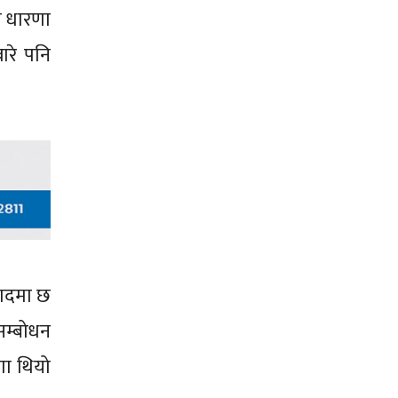
को धारणा
बारे पनि
नगदमा छ
सम्बोधन
णा थियो