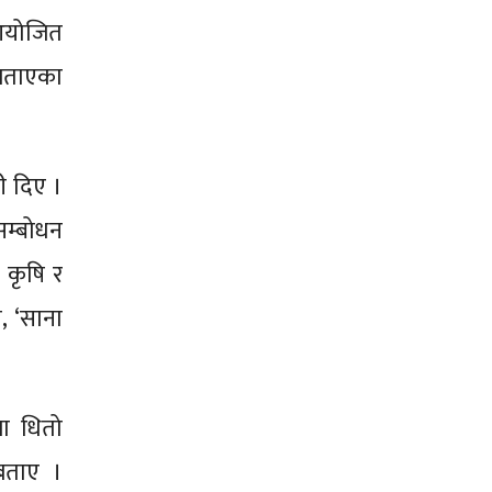
 आयोजित
 बताएका
री दिए ।
 सम्बोधन
े कृषि र
े, ‘साना
गा धितो
 बताए ।