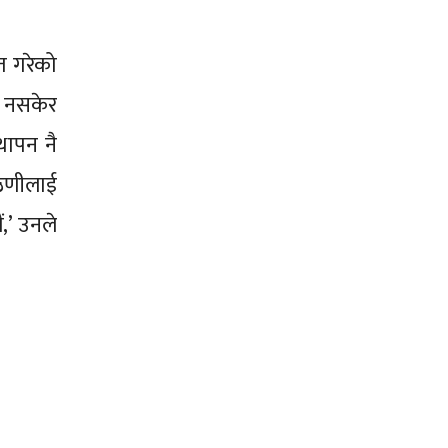
ित गरेको
न नसकेर
थापन नै
 ऋणीलाई
ं,’ उनले