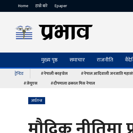
Home
हाम्रो बारे
Epaper
मुख्य पृष्ठ
समाचार
राजनीति
वैद
ट्रेन्डिङ
#नेपाली काङ्ग्रेस
#नेपाल आदिवासी जनजाति महास
#जेयूएस
#दीपमाला ढकाल मिस नेपाल
अर्थतन्त्र
मौद्रिक नीतिमा प्र