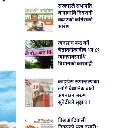
सरकारले सभापति
थापामाथि निगरानी
बढाएको कांग्रेसको
आरोप
व्यवसाय बन्द गर्ने
चेतावनीकाबीच थप ८९
म्यानपावरमाथि
विभागको कारबाही
काङ्ग्रेस रूपान्तरणका
लागि वैधानिक बाटो
अपनाउन अरुण
सुबेदीको सुझाव !
विश्व आदिवासी
दिवसको भव्य तयारी :