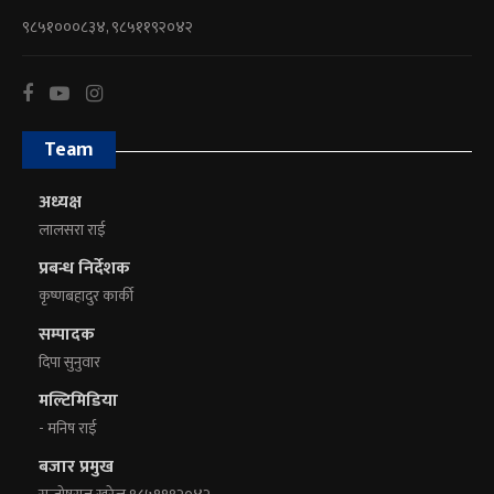
९८५१०००८३४, ९८५११९२०४२
Team
अध्यक्ष
लालसरा राई
प्रबन्ध निर्देशक
कृष्णबहादुर कार्की
सम्पादक
दिपा सुनुवार
मल्टिमिडिया
- मनिष राई
बजार प्रमुख