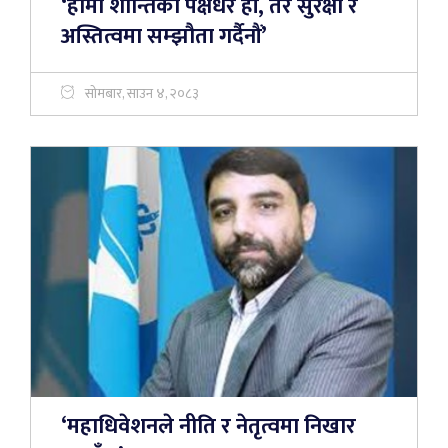
‘हामी शान्तिका पक्षधर हौं, तर सुरक्षा र
अस्तित्वमा सम्झौता गर्दैनौं’
सोमबार, साउन ४, २०८३
‘महाधिवेशनले नीति र नेतृत्वमा निखार