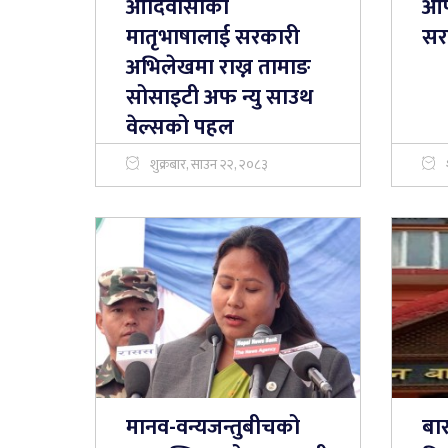
आदिवासीका
आप
मातृभाषालाई सरकारी
सर
अभिलेखमा राख्न तामाङ
सोसाइटी अफ न्यु साउथ
वेल्सको पहल
शुक्रबार, साउन २२, २०८३
मानव-वन्यजन्तुबीचको
बार