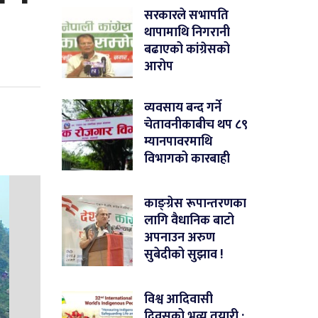
सरकारले सभापति
थापामाथि निगरानी
बढाएको कांग्रेसको
आरोप
व्यवसाय बन्द गर्ने
चेतावनीकाबीच थप ८९
म्यानपावरमाथि
विभागको कारबाही
काङ्ग्रेस रूपान्तरणका
लागि वैधानिक बाटो
अपनाउन अरुण
सुबेदीको सुझाव !
विश्व आदिवासी
दिवसको भव्य तयारी :