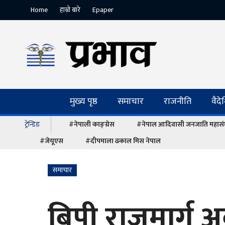
Home
हाम्रो बारे
Epaper
मुख्य पृष्ठ
समाचार
राजनीति
वैद
ट्रेन्डिङ
#नेपाली काङ्ग्रेस
#नेपाल आदिवासी जनजाति महास
#जेयूएस
#दीपमाला ढकाल मिस नेपाल
समाचार
बिपी राजमार्ग अ