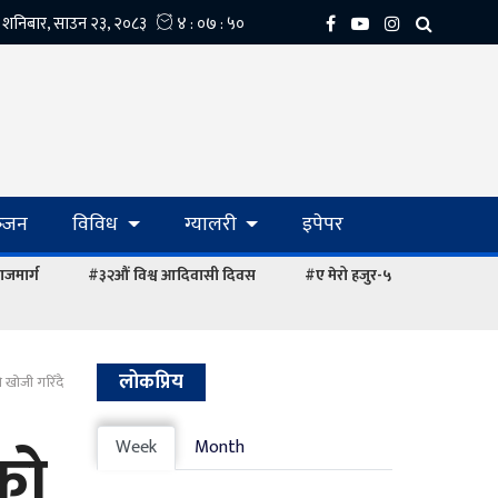
्‍जन
विविध
ग्यालरी
इपेपर
ाजमार्ग
#३२औं विश्व आदिवासी दिवस
#ए मेरो हजुर-५
लोकप्रिय
ो खोजी गरिँदै
को
Week
Month