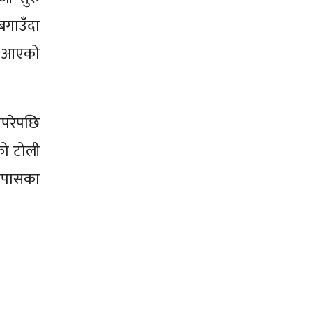
बगाउँदा
मा आएको
नपरेपछि
को टोली
आसपासका