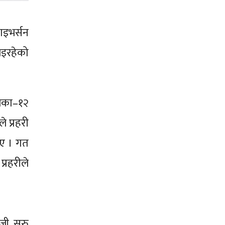
ाइभर्सन
भइरहेको
लिका–१२
 प्रहरी
ाए । गत
्रहरीले
ी सुरु