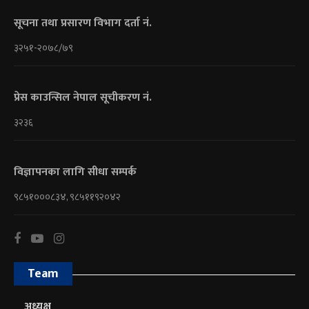
सूचना तथा प्रसारण विभाग दर्ता नं.
३२५१-२०७८/७९
प्रेस काउन्सिल नेपाल सूचीकरण नं.
३२३६
विज्ञापनका लागि सीधा सम्पर्क
९८५१०००८३४, ९८५११९२०४२
Team
अध्यक्ष