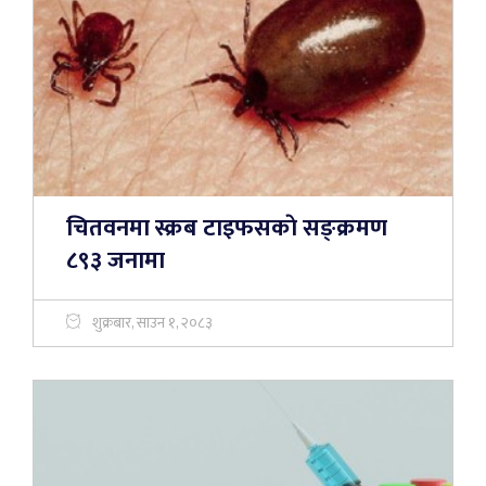
चितवनमा स्क्रब टाइफसकाे सङ्क्रमण
८९३ जनामा
शुक्रबार, साउन १, २०८३