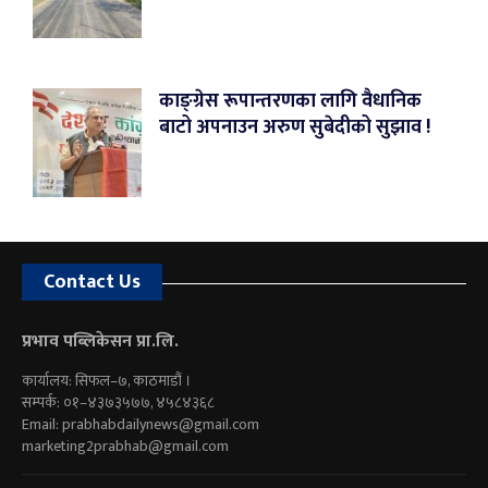
काङ्ग्रेस रूपान्तरणका लागि वैधानिक
बाटो अपनाउन अरुण सुबेदीको सुझाव !
Contact Us
प्रभाव पब्लिकेसन प्रा.लि.
कार्यालय: सिफल–७, काठमाडौं ।
सम्पर्क: ०१–४३७३५७७, ४५८४३६८
Email:
prabhabdailynews@gmail.com
marketing2prabhab@gmail.com