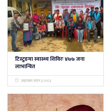
टिस्टुङमा स्वास्थ्य शिविरः ४७७ जना
लाभान्वित
आइतबार, साउन ३, २०८३