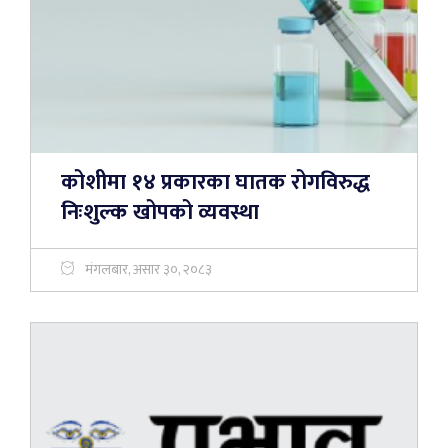
कोशीमा १४ प्रकारका घातक रोगविरुद्ध
निःशुल्क खोपको व्यवस्था
मंगलबार, असार ३०, २०८३