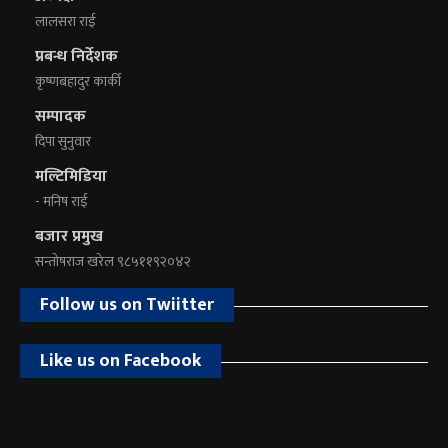
लालसरा राई
प्रबन्ध निर्देशक
कृष्णबहादुर कार्की
सम्पादक
दिपा सुनुवार
मल्टिमिडिया
- मनिष राई
बजार प्रमुख
सन्तोषराज खरेल ९८५११९२०४२
Follow us on Twiitter
Like us on Facebook