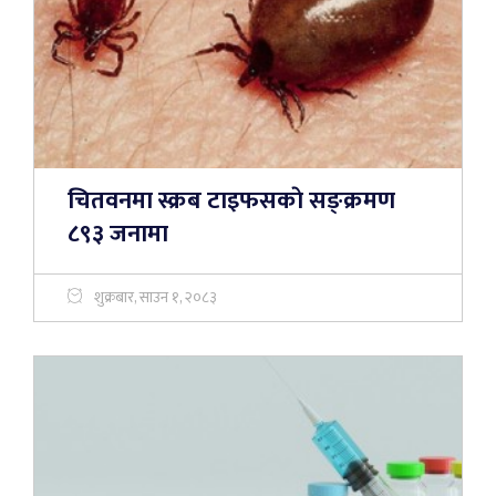
चितवनमा स्क्रब टाइफसकाे सङ्क्रमण
८९३ जनामा
शुक्रबार, साउन १, २०८३