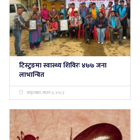
टिस्टुङमा स्वास्थ्य शिविरः ४७७ जना
लाभान्वित
आइतबार, साउन ३, २०८३