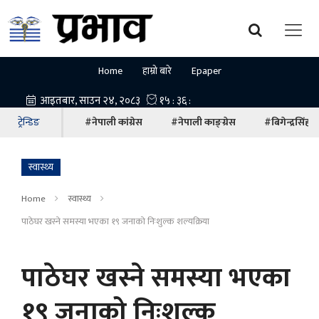
Home
हाम्रो बारे
Epaper
ट्रेन्डिङ
#नेपाली कांग्रेस
#नेपाली काङ्ग्रेस
#बिगेन्द्रसिंह
स्वास्थ्य
Home
स्वास्थ्य
पाठेघर खस्ने समस्या भएका १९ जनाको निःशुल्क शल्यक्रिया
पाठेघर खस्ने समस्या भएका
१९ जनाको निःशुल्क