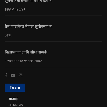
सूचना तथा प्रसारण विभाग दर्ता नं.
३२५१-२०७८/७९
प्रेस काउन्सिल नेपाल सूचीकरण नं.
३२३६
विज्ञापनका लागि सीधा सम्पर्क
९८५१०००८३४, ९८५११९२०४२
Team
अध्यक्ष
लालसरा राई