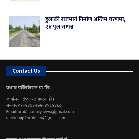
हुलाकी राजमार्ग निर्माण अन्तिम चरणमा,
२४ पुल सम्पन्न
Contact Us
प्रभाव पब्लिकेसन प्रा.लि.
कार्यालय: सिफल–७, काठमाडौं ।
सम्पर्क: ०१–४३७३५७७, ४५८४३६८
Email:
prabhabdailynews@gmail.com
marketing2prabhab@gmail.com