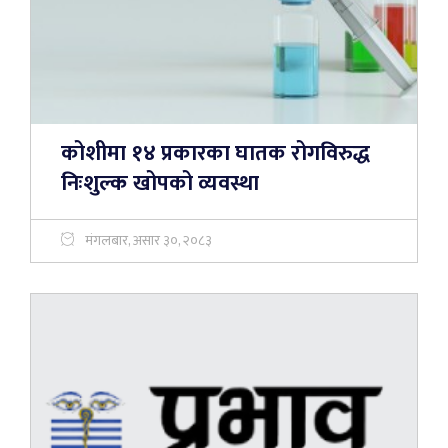
कोशीमा १४ प्रकारका घातक रोगविरुद्ध
निःशुल्क खोपको व्यवस्था
मंगलबार, असार ३०, २०८३