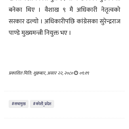
बनेका थिए । वैशाख ९ मै अधिकारी नेतृत्वको
सरकार ढल्यो । अधिकारीपछि कांग्रेसका सुरेन्द्रराज
पाण्डे मुख्यमन्त्री नियुक्त भए ।
प्रकाशित मिति: शुक्रबार, असार २२, २०८०
०९:१९
#सभामुख
#कोशी_प्रदेश