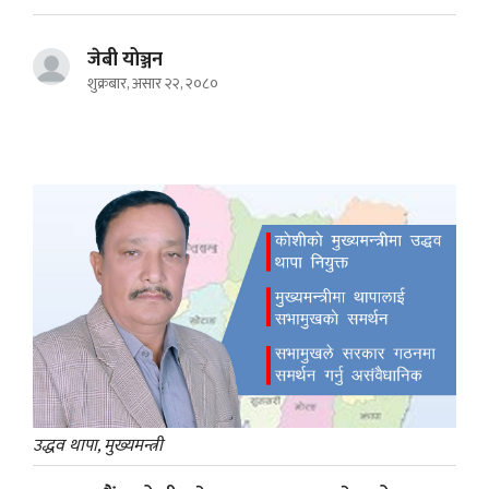
जेबी योञ्जन
शुक्रबार, असार २२, २०८०
उद्धव थापा, मुख्यमन्त्री