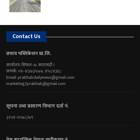
Contact Us
प्रभाव पब्लिकेसन प्रा.लि.
कार्यालय: सिफल–७, काठमाडौं ।
सम्पर्क: ०१–४३७३५७७, ४५८४३६८
Email:
prabhabdailynews@gmail.com
marketing2prabhab@gmail.com
सूचना तथा प्रसारण विभाग दर्ता नं.
३२५१-२०७८/७९
प्रेस काउन्सिल नेपाल सूचीकरण नं.