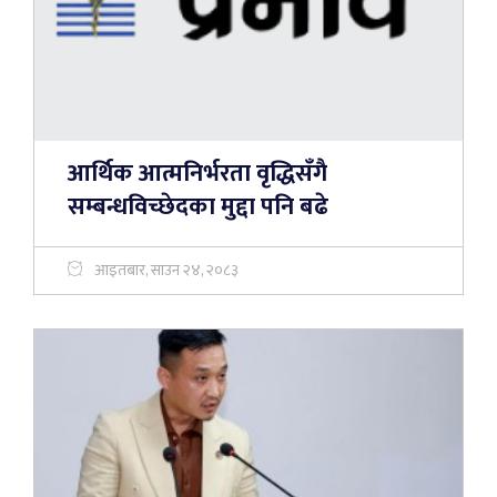
आर्थिक आत्मनिर्भरता वृद्धिसँगै
सम्बन्धविच्छेदका मुद्दा पनि बढे
आइतबार, साउन २४, २०८३