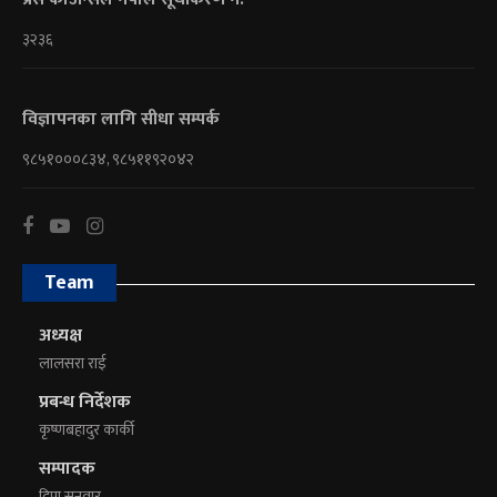
३२३६
विज्ञापनका लागि सीधा सम्पर्क
९८५१०००८३४, ९८५११९२०४२
Team
अध्यक्ष
लालसरा राई
प्रबन्ध निर्देशक
कृष्णबहादुर कार्की
सम्पादक
दिपा सुनुवार