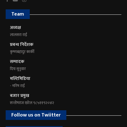
Team
अध्यक्ष
लालसरा राई
प्रबन्ध निर्देशक
कृष्णबहादुर कार्की
सम्पादक
दिपा सुनुवार
मल्टिमिडिया
- मनिष राई
बजार प्रमुख
सन्तोषराज खरेल ९८५११९२०४२
Follow us on Twiitter