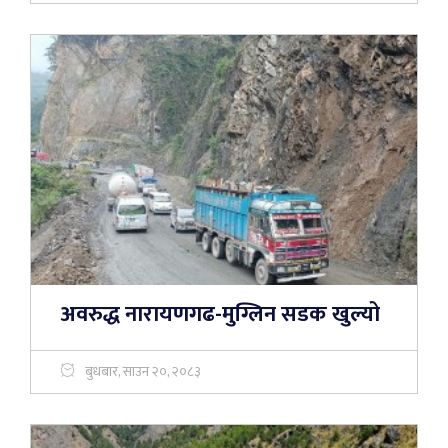
अवरुद्ध नारायणगढ-मुग्लिन सडक खुल्यो
बुधबार, साउन २०, २०८३