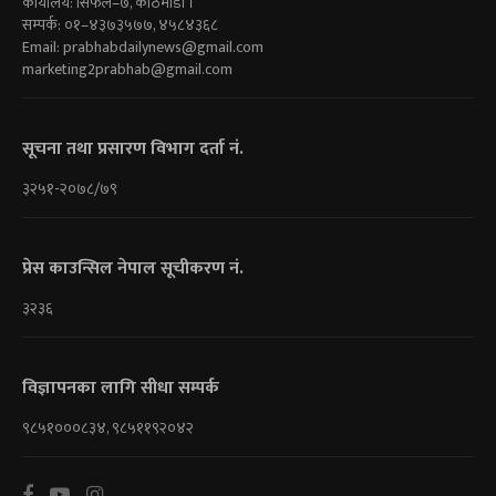
कार्यालय: सिफल–७, काठमाडौं ।
सम्पर्क: ०१–४३७३५७७, ४५८४३६८
Email:
prabhabdailynews@gmail.com
marketing2prabhab@gmail.com
सूचना तथा प्रसारण विभाग दर्ता नं.
३२५१-२०७८/७९
प्रेस काउन्सिल नेपाल सूचीकरण नं.
३२३६
विज्ञापनका लागि सीधा सम्पर्क
९८५१०००८३४, ९८५११९२०४२