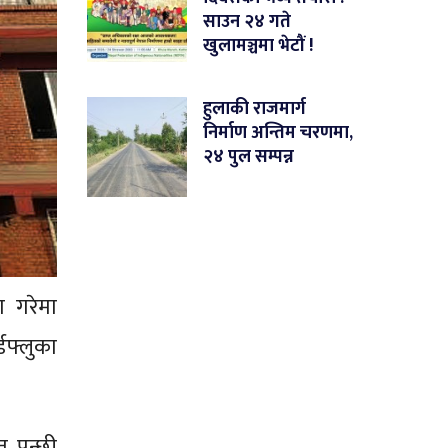
साउन २४ गते
खुलामञ्चमा भेटौं !
हुलाकी राजमार्ग
निर्माण अन्तिम चरणमा,
२४ पुल सम्पन्न
ण गरेमा
डफ्लुका
त पन्छी