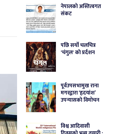
नेपालको अस्तित्वगत
संकट
पछि सर्यो चलचित्र
'चंगुल' काे प्रर्दशन
पूर्वउपसभामुख राना
मगरद्वारा ‘हृदयांश’
उपन्यासकाे विमोचन
विश्व आदिवासी
दिवसको भव्य तयारी :