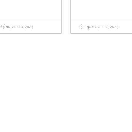
बिहीबार, साउन ७, २०८३
बुधबार, साउन ६, २०८३