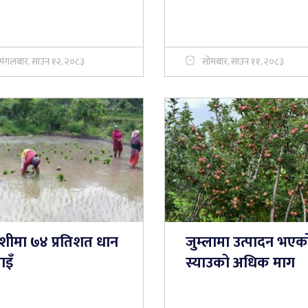
मंगलबार, साउन १२, २०८३
सोमबार, साउन ११, २०८३
शीमा ७४ प्रतिशत धान
जुम्लामा उत्पादन भएक
ाइँ
स्याउको अधिक माग