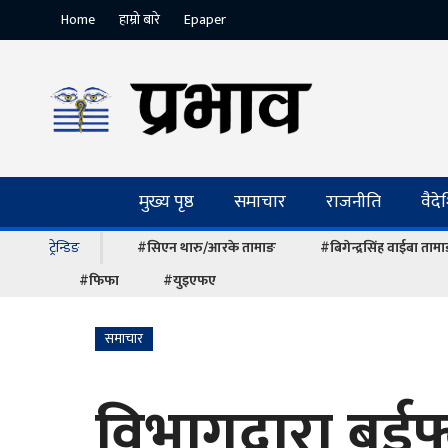
Home
हाम्रो बारे
Epaper
मुख्य पृष्ठ
समाचार
राजनीति
वैद
ट्रेन्डिङ
#सिएन थारु/आरके तामाङ
#बिगेन्द्रसिंह वाईबा ताम
#फिफा
#युइएफए
समाचार
विभागद्वारा बर्डफ