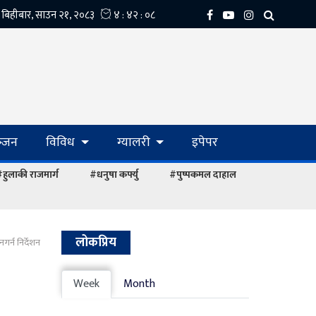
्‍जन
विविध
ग्यालरी
इपेपर
हुलाकी राजमार्ग
#धनुषा कर्फ्यु
#पुष्पकमल दाहाल
लोकप्रिय
नगर्न निर्देशन
Week
Month