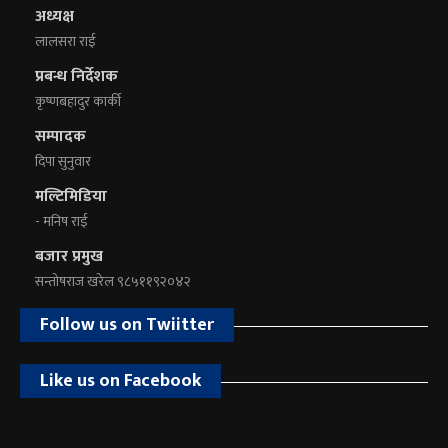
अध्यक्ष
लालसरा राई
प्रबन्ध निर्देशक
कृष्णबहादुर कार्की
सम्पादक
दिपा सुनुवार
मल्टिमिडिया
- मनिष राई
बजार प्रमुख
सन्तोषराज खरेल ९८५११९२०४२
Follow us on Twiitter
Like us on Facebook