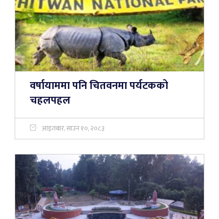
वर्षायाममा पनि चितवनमा पर्यटकको
चहलपहल
आइतबार, साउन १०, २०८३