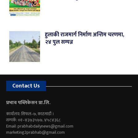
हुलाकी राजमार्ग निर्माण अन्तिम चरणमा,
२४ पुल सम्पन्न
Contact Us
प्रभाव पब्लिकेसन प्रा.लि.
कार्यालय: सिफल–७, काठमाडौं ।
सम्पर्क: ०१–४३७३५७७, ४५८४३६८
Email:
prabhabdailynews@gmail.com
marketing2prabhab@gmail.com