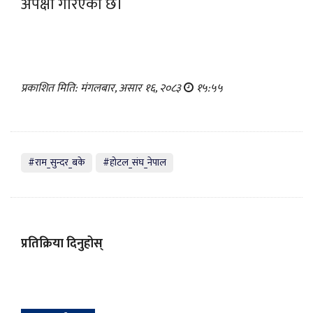
अपेक्षा गरिएको छ।
प्रकाशित मिति: मंगलबार, असार १६, २०८३
१५:५५
#राम_सुन्दर_बके
#होटल_संघ_नेपाल
प्रतिक्रिया दिनुहोस्