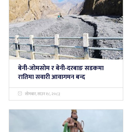
बेनी-जोमसोम र बेनी-दरबाङ सडकमा
रातिमा सवारी आवागमन बन्द
सोमबार, साउन १८, २०८३