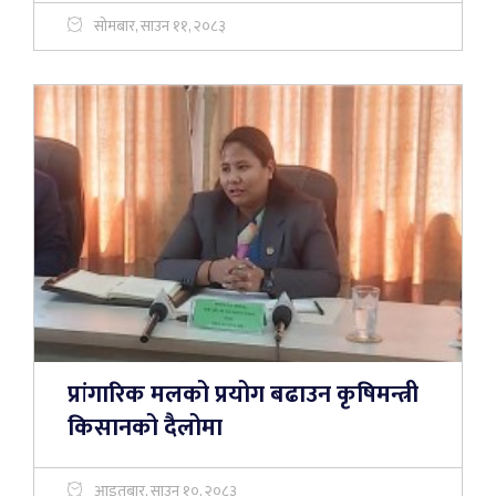
सोमबार, साउन ११, २०८३
प्रांगारिक मलको प्रयोग बढाउन कृषिमन्त्री
किसानको दैलोमा
आइतबार, साउन १०, २०८३