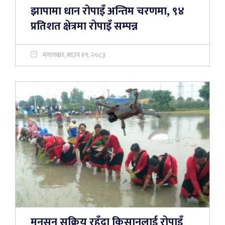
झापामा धान रोपाइँ अन्तिम चरणमा, ९४
प्रतिशत क्षेत्रमा रोपाइँ सम्पन्न
मंगलबार, साउन १९, २०८३
मनसुन सक्रिय रहँदा किसानलाई रोपाइँ