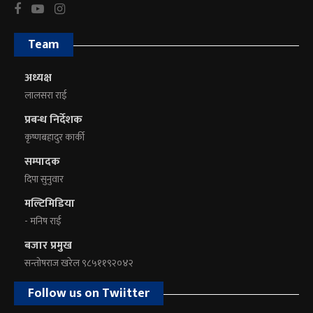
Team
अध्यक्ष
लालसरा राई
प्रबन्ध निर्देशक
कृष्णबहादुर कार्की
सम्पादक
दिपा सुनुवार
मल्टिमिडिया
- मनिष राई
बजार प्रमुख
सन्तोषराज खरेल ९८५११९२०४२
Follow us on Twiitter