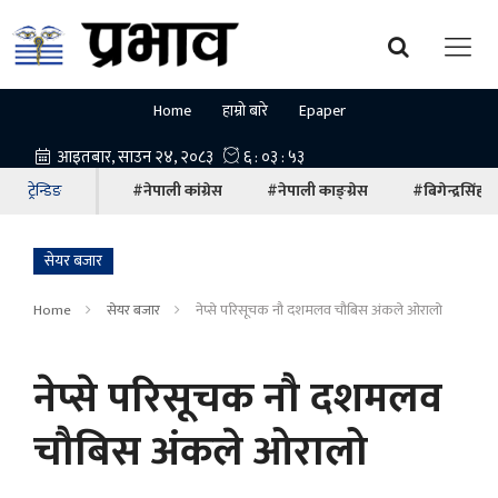
Home
हाम्रो बारे
Epaper
ट्रेन्डिङ
#नेपाली कांग्रेस
#नेपाली काङ्ग्रेस
#बिगेन्द्रसिंह
सेयर बजार
Home
सेयर बजार
नेप्से परिसूचक नौ दशमलव चौबिस अंकले ओरालो
नेप्से परिसूचक नौ दशमलव
चौबिस अंकले ओरालो