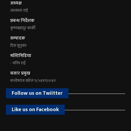
अध्यक्ष
लालसरा राई
प्रबन्ध निर्देशक
कृष्णबहादुर कार्की
सम्पादक
दिपा सुनुवार
मल्टिमिडिया
- मनिष राई
बजार प्रमुख
सन्तोषराज खरेल ९८५११९२०४२
Follow us on Twiitter
Like us on Facebook