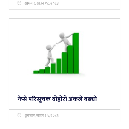
सोमबार, साउन १८, २०८३
नेप्से परिसूचक दोहोरो अंकले बढ्याे
शुक्रबार, साउन १५, २०८३