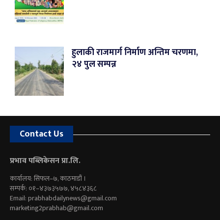
हुलाकी राजमार्ग निर्माण अन्तिम चरणमा,
२४ पुल सम्पन्न
Contact Us
प्रभाव पब्लिकेसन प्रा.लि.
कार्यालय: सिफल–७, काठमाडौं ।
सम्पर्क: ०१–४३७३५७७, ४५८४३६८
Email:
prabhabdailynews@gmail.com
marketing2prabhab@gmail.com