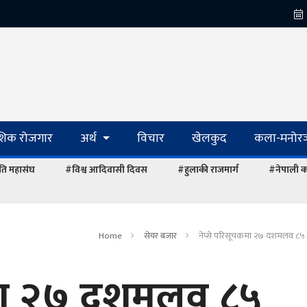
ेशिक रोजगार
अर्थ
विचार
खेलकुद
कला-मनोरञ
ि महासंघ
#विश्व आदिवासी दिवस
#हुलाकी राजमार्ग
#नेपाली का
Home
सेयर बजार
नेप्से परिसूचकमा २७ दशमलव ८५ अ
कमा २७ दशमलव ८५