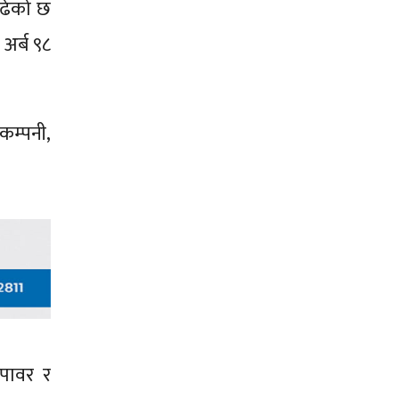
बढेको छ
अर्ब ९८
कम्पनी,
रोपावर र