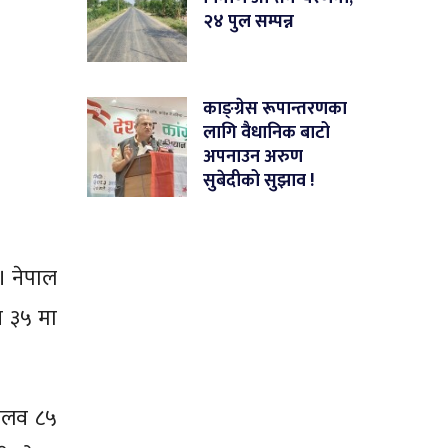
२४ पुल सम्पन्न
काङ्ग्रेस रूपान्तरणका
लागि वैधानिक बाटो
अपनाउन अरुण
सुबेदीको सुझाव !
। नेपाल
व ३५ मा
शमलव ८५