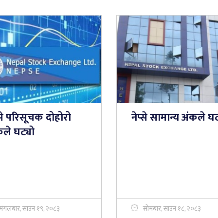
्से परिसूचक दोहोरो
नेप्से सामान्य अंकले घट्
कले घट्यो
मंगलबार, साउन १९, २०८३
सोमबार, साउन १८, २०८३