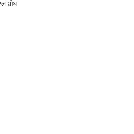
एल ग्रोथ