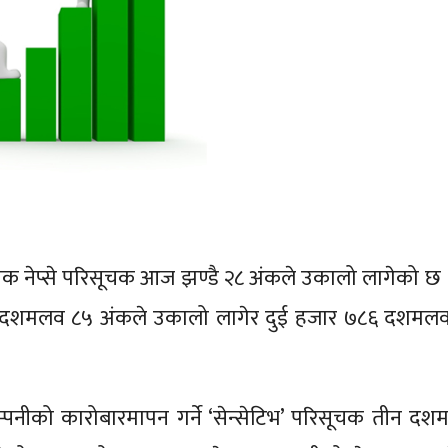
पक नेप्से परिसूचक आज झण्डै २८ अंकले उकालो लागेको छ 
 २७ दशमलव ८५ अंकले उकालो लागेर दुई हजार ७८६ दशमल
म्पनीको कारोबारमापन गर्ने ‘सेन्सेटिभ’ परिसूचक तीन द