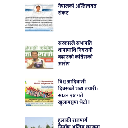
नेपालको अस्तित्वगत
संकट
सरकारले सभापति
थापामाथि निगरानी
बढाएको कांग्रेसको
आरोप
विश्व आदिवासी
दिवसको भव्य तयारी :
साउन २४ गते
खुलामञ्चमा भेटौं !
हुलाकी राजमार्ग
निर्माण अन्तिम चरणमा,