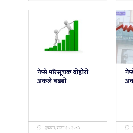
नेप्से परिसूचक दोहोरो
नेप
अंकले बढ्याे
अं
शुक्रबार, साउन १५, २०८३