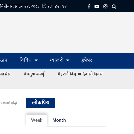
्‍जन
विविध
ग्यालरी
इपेपर
ङ्ग्रेस
#धनुषा कर्फ्यु
#३२औं विश्व आदिवासी दिवस
लोकप्रिय
ंकको वृद्धि
Week
Month