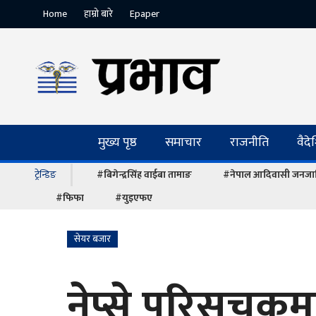
Home
हाम्रो बारे
Epaper
मुख्य पृष्ठ
समाचार
राजनीति
वैद
ट्रेन्डिङ
#बिगेन्द्रसिंह वाईबा तामाङ
#नेपाल आदिवासी जनजात
#फिफा
#युइएफए
सेयर बजार
नेप्से परिसूच