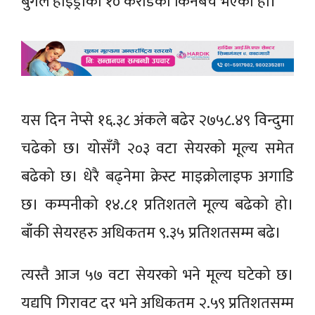
बुंगल हाइड्रोको १० करोडको किनबेच भएको हो।
यस दिन नेप्से १६.३८ अंकले बढेर २७५८.४९ विन्दुमा
चढेको छ। योसँगै २०३ वटा सेयरको मूल्य समेत
बढेको छ। धेरै बढ्नेमा क्रेस्ट माइक्रोलाइफ अगाडि
छ। कम्पनीको १४.८१ प्रतिशतले मूल्य बढेको हो।
बाँकी सेयरहरु अधिकतम ९.३५ प्रतिशतसम्म बढे।
त्यस्तै आज ५७ वटा सेयरको भने मूल्य घटेको छ।
यद्यपि गिरावट दर भने अधिकतम २.५९ प्रतिशतसम्म