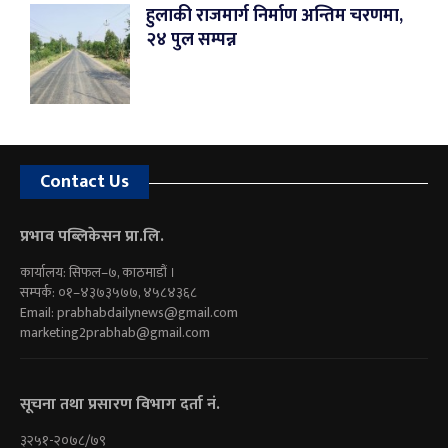
हुलाकी राजमार्ग निर्माण अन्तिम चरणमा,
२४ पुल सम्पन्न
Contact Us
प्रभाव पब्लिकेसन प्रा.लि.
कार्यालय: सिफल–७, काठमाडौं ।
सम्पर्क: ०१–४३७३५७७, ४५८४३६८
Email:
prabhabdailynews@gmail.com
marketing2prabhab@gmail.com
सूचना तथा प्रसारण विभाग दर्ता नं.
३२५१-२०७८/७९